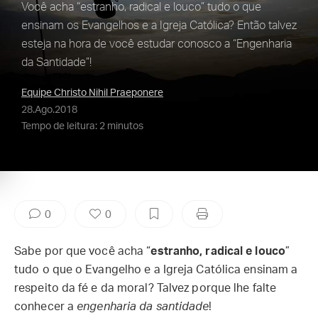
Você acha “estranho, radical e louco” tudo o que
ensinam os Evangelhos e a Igreja Católica? Então talvez
esteja na hora de você estudar conosco a “Engenharia
da Santidade”!
Equipe Christo Nihil Praeponere
28.Ago.2018
Tempo de leitura: 2 minutos
0
0
Sabe por que você acha “
estranho, radical e louco
”
tudo o que o Evangelho e a Igreja Católica ensinam a
respeito da fé e da moral? Talvez porque lhe falte
conhecer a
engenharia da santidade
!