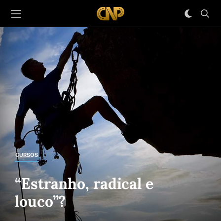
CURSOS
“Estranho, radical e
louco”?