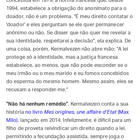
concebida em 1979, a norma francesa que, desde
1994, estabelece a obrigação do anonimato para o
doador, não é um problema. "É meu direito contatar o
'doador' e eles perguntam se ele quer permanecer
anônimo ou não. Se disser que não quer me revelar a
sua identidade, respeitarei a decisão", ela explica. De
uma coisa, porém, Kermalvezen não abre mão: "A lei
protege só a identidade, mas a justiça francesa
estabelece, ao menos, que não pode esconder se o
meu irmão ou o meu marido e eu fomos concebidos
do esperma do mesmo homem. Mesmo assim, eles se
recusam a responder-me."
"Não há nenhum remédio".
Kermalvezen conta a sua
história
no livro
Mes origines, une affaire d'Etat
(Max
Milo)
, lançado em 2014. Infelizmente, é difícil para um
filho de proveta reivindicar um direito quando a lei,
permitindo a fecundação assistida, sempre joga o