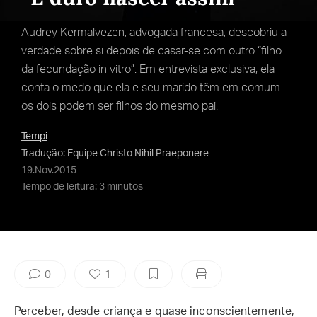
Audrey Kermalvezen, advogada francesa, descobriu a
verdade sobre si depois de casar-se com outro “filho
da fecundação in vitro”. Em entrevista exclusiva, ela
conta o medo que ela e seu marido têm em comum:
os dois podem ser filhos do mesmo pai.
Tempi
Tradução: Equipe Christo Nihil Praeponere
19.Nov.2015
Tempo de leitura: 3 minutos
0
1
Perceber, desde criança e quase inconscientemente,