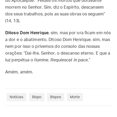
do
Apocalipse
: “Felizes os mortos que doravante
morrem no Senhor. Sim, diz o Espírito, descansem
dos seus trabalhos, pois as suas obras os seguem”
(14, 13).
Ditoso Dom Henrique
, sim, mas por ora ficam em nós
a dor e o abatimento. Ditoso Dom Henrique, sim, mas
nem por isso o privemos do consolo das nossas
orações: “Dai-lhe, Senhor, o descanso eterno. E que a
luz perpétua o ilumine.
Requiescat in pace
.”
Amém, amém.
Notícias
Bispo
Bispos
Morte