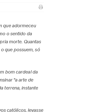
 em que adormeceu
mo o sentido da
ópria morte. Quantas
 o que possuem, só
 um bom cardeal da
sinar "a arte de
a terrena, instante
vos católicos, levasse