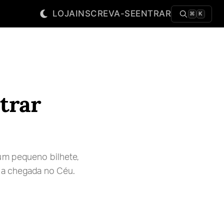
LOJA
INSCREVA-SE
ENTRAR
⌘
K
trar
num pequeno bilhete,
sua chegada no Céu.