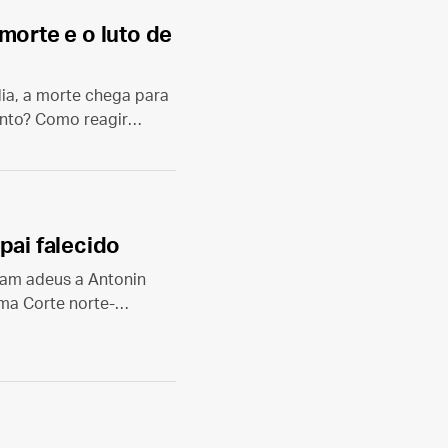
morte e o luto de
ia, a morte chega para
ento? Como reagir
dora?
pai falecido
ram adeus a Antonin
ema Corte norte-
do foi celebrada por
alia.