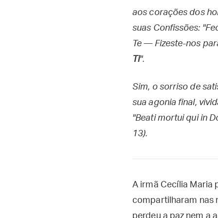
aos corações dos ho
suas Confissões: "Fec
Te — Fizeste-nos para
Ti
".
Sim, o sorriso de sa
sua agonia final, viv
"Beati mortui qui i
13).
A irmã Cecília Maria 
compartilharam nas r
perdeu a paz nem a al