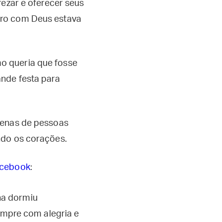
 rezar e oferecer seus
tro com Deus estava
o queria que fosse
ande festa para
tenas de pessoas
ndo os corações.
acebook
:
ha dormiu
mpre com alegria e