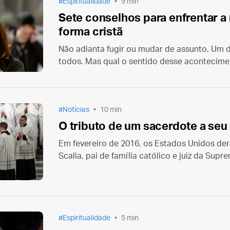
Espiritualidade
9 min
Sete conselhos para enfrentar a 
forma cristã
Não adianta fugir ou mudar de assunto. Um d
todos. Mas qual o sentido desse acontecim
diante de uma realidade tão dura e perturba
Notícias
10 min
O tributo de um sacerdote a seu 
Em fevereiro de 2016, os Estados Unidos de
Scalia, pai de família católico e juiz da Supr
americana. A Missa de Exéquias do magistra
ninguém menos que seu filho, o padre Paul Sc
Espiritualidade
5 min