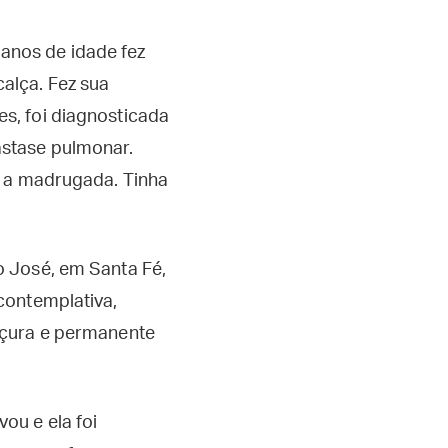
anos de idade fez
alça. Fez sua
s, foi diagnosticada
ástase pulmonar.
e a madrugada. Tinha
o José, em Santa Fé,
contemplativa,
oçura e permanente
ou e ela foi