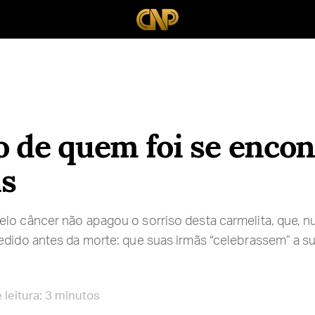
o de quem foi se encon
s
lo câncer não apagou o sorriso desta carmelita, que, 
edido antes da morte: que suas irmãs “celebrassem” a 
leitura: 3 minutos