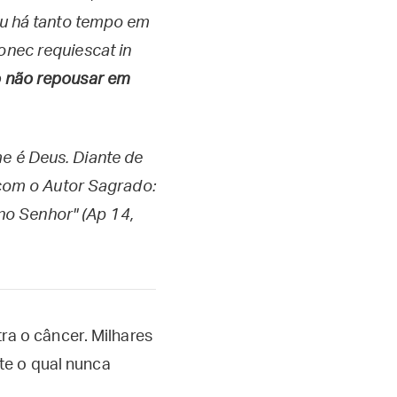
u há tanto tempo em
onec requiescat in
o não repousar em
me é Deus. Diante de
r com o Autor Sagrado:
no Senhor" (Ap 14,
tra o câncer. Milhares
te o qual nunca