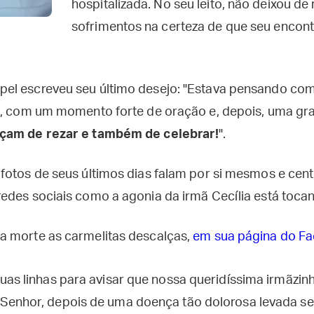
hospitalizada. No seu leito, não deixou de
sofrimentos na certeza de que seu encon
el escreveu seu último desejo: "Estava pensando com
o, com um momento forte de oração e, depois, uma gr
çam de rezar e também de celebrar!
".
fotos de seus últimos dias falam por si mesmos e cen
edes sociais como a agonia da irmã Cecília está toca
a morte as carmelitas descalças,
em sua página do F
uas linhas para avisar que nossa queridíssima irmãzin
Senhor, depois de uma doença tão dolorosa levada se