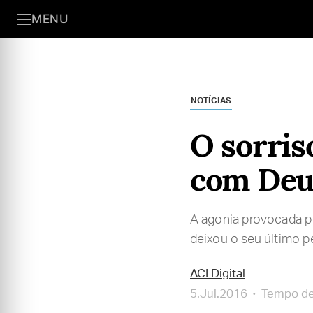
MENU
NOTÍCIAS
O sorris
com Deu
A agonia provocada pe
deixou o seu último p
ACI Digital
5.Jul.2016
Tempo de 