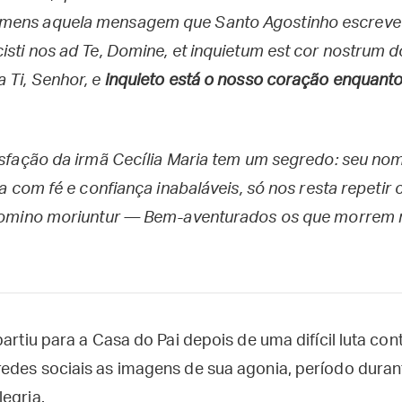
mens aquela mensagem que Santo Agostinho escreve
isti nos ad Te, Domine, et inquietum est cor nostrum d
 Ti, Senhor, e
inquieto está o nosso coração enquant
tisfação da irmã Cecília Maria tem um segredo: seu no
ida com fé e confiança inabaláveis, só nos resta repeti
n Domino moriuntur — Bem-aventurados os que morrem 
partiu para a Casa do Pai depois de uma difícil luta con
edes sociais as imagens de sua agonia, período duran
egria.