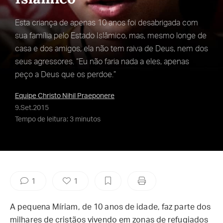
Esta criança de apenas 10 anos foi desabrigada com
sua família pelo Estado Islâmico, mas, mesmo longe de
casa e dos amigos, ela não tem raiva de Deus, nem dos
seus agressores. “Eu não faria nada a eles, apenas
peço a Deus que os perdoe.”
Equipe Christo Nihil Praeponere
9.Set.2015
Tempo de leitura: 3 minutos
1
1
A pequena Míriam, de 10 anos de idade, faz parte dos
milhares de cristãos vivendo em zonas de refugiados