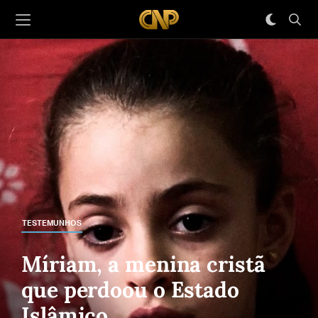
TESTEMUNHOS
Míriam, a menina cristã
que perdoou o Estado
Islâmico