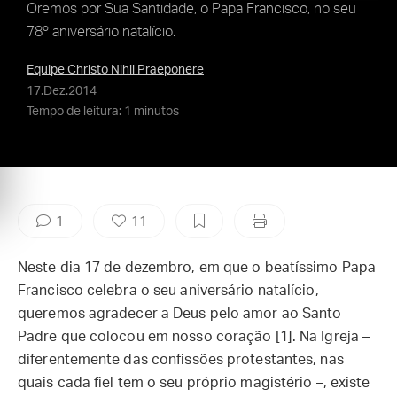
Oremos por Sua Santidade, o Papa Francisco, no seu
78º aniversário natalício.
Equipe Christo Nihil Praeponere
17.Dez.2014
Tempo de leitura: 1 minutos
1
11
Neste dia 17 de dezembro, em que o beatíssimo Papa
Francisco celebra o seu aniversário natalício,
queremos agradecer a Deus pelo amor ao Santo
Padre que colocou em nosso coração [1]. Na Igreja –
diferentemente das confissões protestantes, nas
quais cada fiel tem o seu próprio magistério –, existe