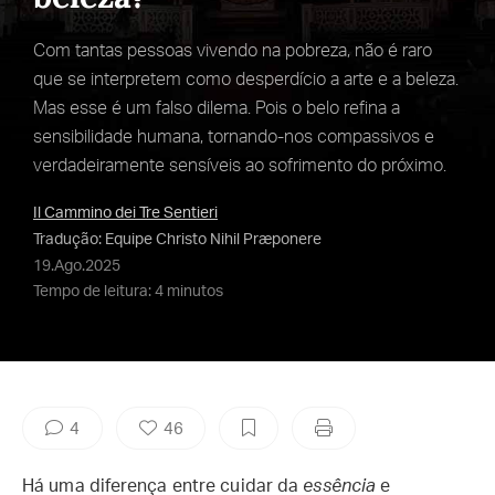
Com tantas pessoas vivendo na pobreza, não é raro
que se interpretem como desperdício a arte e a beleza.
Mas esse é um falso dilema. Pois o belo refina a
sensibilidade humana, tornando-nos compassivos e
verdadeiramente sensíveis ao sofrimento do próximo.
Il Cammino dei Tre Sentieri
Tradução: Equipe Christo Nihil Præponere
19.Ago.2025
Tempo de leitura: 4 minutos
4
46
Há uma diferença entre cuidar da
essência
e