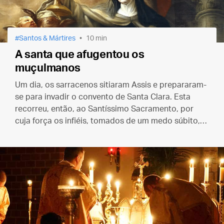
Santos & Mártires
10 min
A santa que afugentou os
muçulmanos
Um dia, os sarracenos sitiaram Assis e prepararam-
se para invadir o convento de Santa Clara. Esta
recorreu, então, ao Santíssimo Sacramento, por
cuja força os infiéis, tomados de um medo súbito,
puseram-se em fuga. Conheça essa e outras
histórias da santa que hoje celebramos.