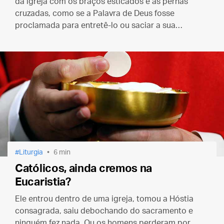
da igreja com os braços esticados e as pernas
cruzadas, como se a Palavra de Deus fosse
proclamada para entretê-lo ou saciar a sua
curiosidade. Ela tem a ver com você e com o Deus
que salva você.
Liturgia
6 min
Católicos, ainda cremos na
Eucaristia?
Ele entrou dentro de uma igreja, tomou a Hóstia
consagrada, saiu debochando do sacramento e
ninguém fez nada. Ou os homens perderam por