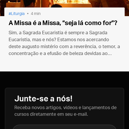
Liturgia
4 min
A Missa é a Missa, “seja lá como for”?
Sim, a Sagrada Eucaristia é sempre a Sagrada
Eucaristia, mas e nós? Estamos nos acercando
deste augusto mistério com a reverência, o temor, a
concentração e a efusão de beleza devidas ao
Santíssimo Sacramento?
Junte-se a nós!
Receba novos artigos, vídeos e lançamentos de
cursos diretamente em seu e-mail.
Nome completo