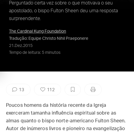
Perguntado certa vez sobre o que motivava o seu
apostolado, o bispo Fulton Sheen deu uma resposta
surpreendente.
The Cardinal Kung Foundation
Tradução: Equipe Christo Nihil Praeponere
21.Dez.2015
Tempo de leitura: 5 minutos
13
112
Poucos homens da história recente da Igreja
exerceram tamanha influência espiritual sobre as
almas quanto o bispo norte-americano Fulton Sheen.
Autor de inúmeros livros e pioneiro na evangelização