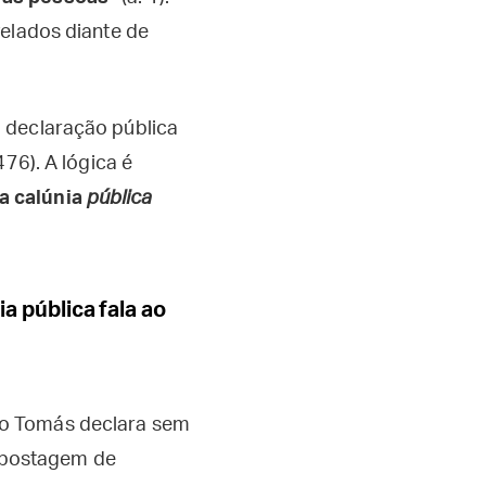
velados diante de
 declaração pública
476). A lógica é
a calúnia
pública
ia pública fala ao
mo Tomás declara sem
a postagem de