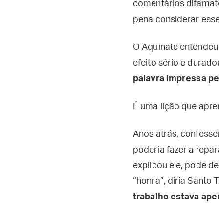
comentários difamató
pena considerar esse 
O Aquinate entendeu
efeito sério e durado
palavra impressa p
É uma lição que apren
Anos atrás, confess
poderia fazer a repa
explicou ele, pode d
“honra”, diria Santo T
trabalho estava ap