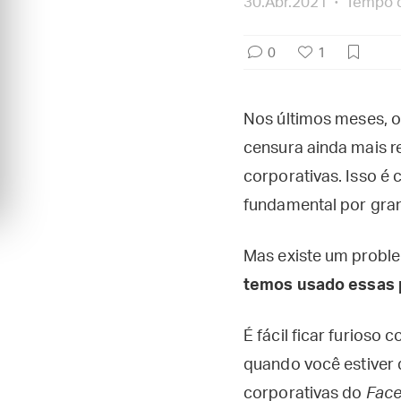
30.Abr.2021
Tempo d
0
1
Nos últimos meses, o
censura ainda mais re
corporativas. Isso é 
fundamental por gran
Mas existe um probl
temos usado essas 
É fácil ficar furios
quando você estiver d
corporativas do
Fac