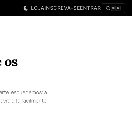
LOJA
INSCREVA-SE
ENTRAR
⌘
K
 os
arte, esquecemos: a
avra dita facilmente