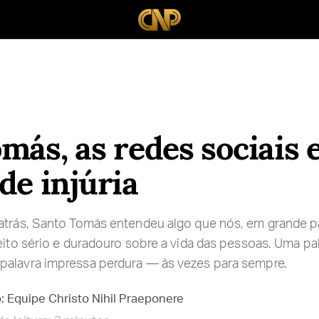
más, as redes sociais e
de injúria
 atrás, Santo Tomás entendeu algo que nós, em grande p
eito sério e duradouro sobre a vida das pessoas. Uma pal
palavra impressa perdura — às vezes para sempre.
: Equipe Christo Nihil Praeponere