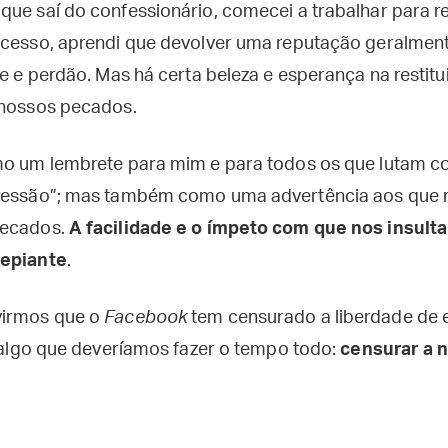
ue saí do confessionário, comecei a trabalhar para re
ocesso, aprendi que devolver uma reputação geralmen
de e perdão. Mas há certa beleza e esperança na restit
 nossos pecados.
mo um lembrete para mim e para todos os que lutam c
pressão”; mas também como uma advertência aos que
pecados.
A facilidade e o ímpeto com que nos insul
repiante
.
virmos que o
Facebook
tem censurado a liberdade de e
r algo que deveríamos fazer o tempo todo:
censurar a