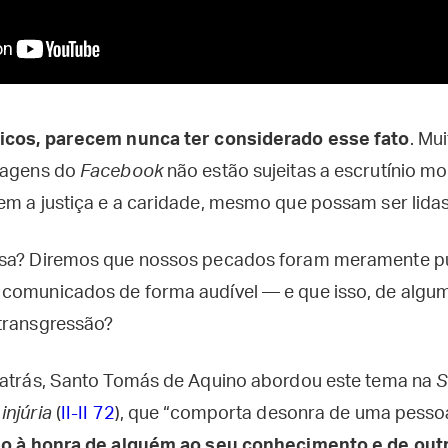
licos, parecem nunca ter considerado esse fato
. Mu
stagens do
Facebook
não estão sujeitas a escrutínio m
em a justiça e a caridade, mesmo que possam ser lida
esa? Diremos que nossos pecados foram meramente p
e comunicados de forma audível — e que isso, de algu
transgressão?
 atrás, Santo Tomás de Aquino abordou este tema na
S
a
injúria
(
II-II 72
), que “comporta desonra de uma pesso
rio à honra de alguém ao seu conhecimento e de out