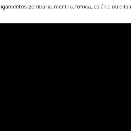
amentos, zombaria, mentira, fofoca, calúnia ou difa