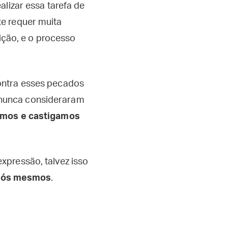
alizar essa tarefa de
te requer muita
uição, e o processo
ontra esses pecados
 nunca consideraram
tamos e castigamos
xpressão, talvez isso
 nós mesmos
.