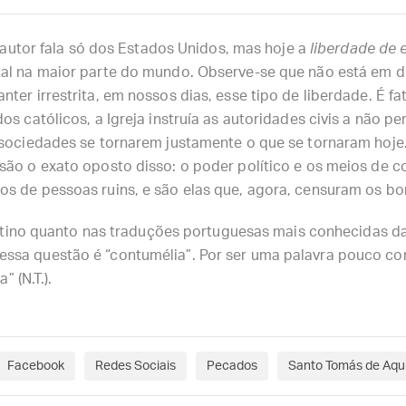
o autor fala só dos Estados Unidos, mas hoje a
liberdade de 
al na maior parte do mundo. Observe-se que não está em di
ter irrestrita, em nossos dias, esse tipo de liberdade. É 
s católicos, a Igreja instruía as autoridades civis a não per
 sociedades se tornarem justamente o que se tornaram hoje
são o exato oposto disso: o poder político e os meios de 
 de pessoas ruins, e são elas que, agora, censuram os bons
latino quanto nas traduções portuguesas mais conhecidas d
sa questão é “contumélia”. Por ser uma palavra pouco co
” (N.T.).
Facebook
Redes Sociais
Pecados
Santo Tomás de Aqu