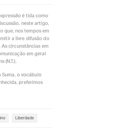
expressão
é tida como
scussão, neste artigo,
fato que, nos tempos em
mitir a livre difusão do
. As circunstâncias em
comunicação em geral
 (N.T.).
a Suma, o vocábulo
nhecida, preferimos
ino
Liberdade