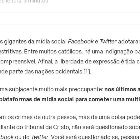
e leitura: 3 minutos
s gigantes da mídia social
Facebook
e
Twitter
adotaram
stritivas. Entre muitos católicos, há uma indignação p
compreensível. Afinal, a liberdade de expressão é tida
de parte das nações ocidentais [1].
ema subjacente muito mais preocupante:
nos últimos a
plataformas de mídia social para cometer uma mult
o com os crimes de outra pessoa, mas de uma coisa pode
iante do tribunal de Cristo, não será questionado sobr
ebook
ou do
Twitter
. Você será questionado se, pessoa