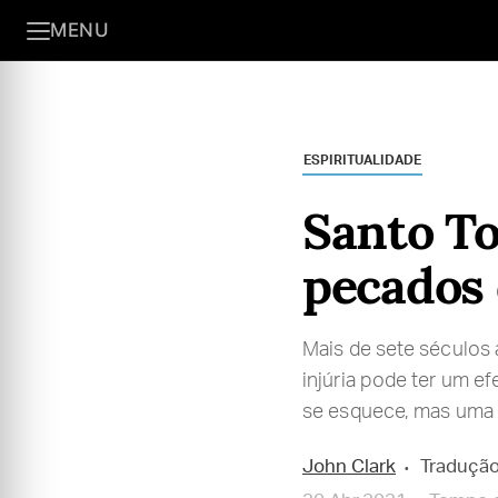
MENU
ESPIRITUALIDADE
Santo To
pecados 
Mais de sete séculos
injúria pode ter um ef
se esquece, mas uma 
John Clark
Tradução