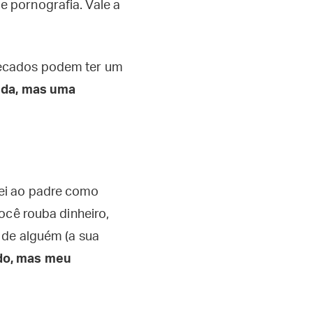
 pornografia. Vale a
pecados podem ter um
ida, mas uma
ei ao padre como
ocê rouba dinheiro,
 de alguém (a sua
ido, mas meu