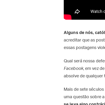
Alguns de nós, cató
acreditar que as po
essas postagens viol
Qual será nossa def
Facebook
, em vez d
absolve de qualquer 
Mais de sete séculos
uma questão sobre 
se leva algo contrá