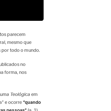
itos parecem
oral, mesmo que
s por todo o mundo.
ublicados no
ma forma, nos
uma Teológica
em
a” e ocorre
“quando
ras pessoas”
(a. 1).