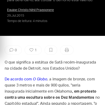
para defendê-lo, até cultuar o demônio está valendo.
Equipe Christo Nihil Praeponere
29.Jul.2015
Tempo de leitura: 4 minutos
0
1
O que significa a estátua de Satã recém-inaugurada
na cidade de Detroit, nos Estados Unidos?
De acordo com
O Globo
, a imagem de bronze, com
quase 3 metros e mais de 900 quilos, "seria
inaugurada inicialmente em Oklahoma
, em protesto
contra uma escultura sobre os Dez Mandamentos
no
Capitólio estadual". Ainda segundo a reportagem, "o