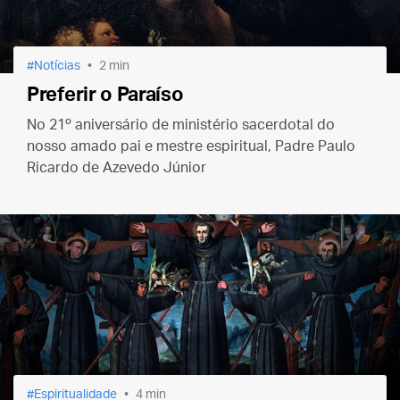
Notícias
2 min
Preferir o Paraíso
No 21º aniversário de ministério sacerdotal do
nosso amado pai e mestre espiritual, Padre Paulo
Ricardo de Azevedo Júnior
Espiritualidade
4 min