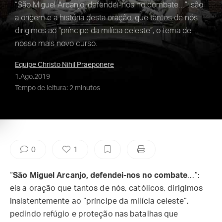
“São Miguel Arcanjo, defendei-nos no combate…”: são
a origem e a história desta oração, que tantos de nós
dirigimos ao “príncipe da milícia celeste”, o tema de
nosso mais novo curso.
Equipe Christo Nihil Praeponere
1.Ago.2019
Tempo de leitura: 2 minutos
0
1
“
São Miguel Arcanjo, defendei-nos no combate
…”:
eis a oração que tantos de nós, católicos, dirigimos
insistentemente ao “príncipe da milícia celeste”,
pedindo refúgio e proteção nas batalhas que