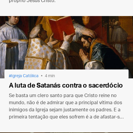
próprio Jesus Cristo.
Igreja Católica
4 min
A luta de Satanás contra o sacerdócio
Se basta um clero santo para que Cristo reine no
mundo, não é de admirar que a principal vítima dos
inimigos da Igreja sejam justamente os padres. E a
primeira tentação que eles sofrem é a de afastar-se
da comunhão eclesial. É o primeiro “non serviam”
demoníaco: o não à Igreja.