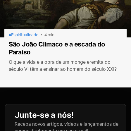
Espiritualidade
4 min
São João Clímaco e a escada do
Paraíso
O que a vida e a obra de um monge eremita do
século VI têm a ensinar ao homem do século XXI?
Junte-se a nós!
Receba novos artigos, vídeos e lançamentos de
cursos diretamente em seu e-mail.