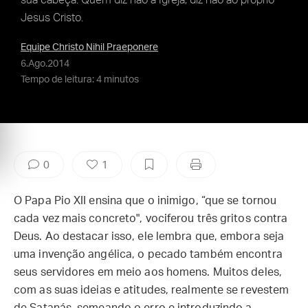
sua cabeça. Quem diz não à Igreja, diz não ao próprio
Jesus Cristo.
Equipe Christo Nihil Praeponere
6.Ago.2014
Tempo de leitura: 4 minutos
0
1
O Papa Pio XII ensina que o inimigo, “que se tornou
cada vez mais concreto", vociferou três gritos contra
Deus. Ao destacar isso, ele lembra que, embora seja
uma invenção angélica, o pecado também encontra
seus servidores em meio aos homens. Muitos deles,
com as suas ideias e atitudes, realmente se revestem