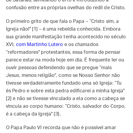
de Satanás, semeando o erro e introduzindo a
confusão entre as próprias ovelhas do redil de Cristo.
O primeiro grito de que fala o Papa – “Cristo sim, a
Igreja não!" [1] – é uma rebeldia conhecida. Embora
sua grande manifestação tenha acontecido no século
XVI,
com Martinho Lutero
e os chamados
“reformadores" protestantes, essa forma de pensar
parece estar na moda hoje em dia. É frequente ler ou
ouvir pessoas defendendo que se pregue “mais
Jesus, menos religião", como se Nosso Senhor não
tivesse verdadeiramente fundado uma só Igreja: “Tu
és Pedro e sobre esta pedra edificarei a minha Igreja"
[2] e não se tivesse vinculado a ela como a cabeça se
vincula ao corpo humano: “Cristo, salvador do Corpo,
é a cabeça da Igreja" [3].
O Papa Paulo VI recorda que não é possível amar