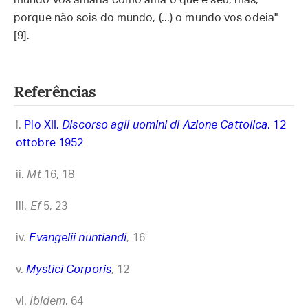
mundo vos amaria como ama o que é seu; mas,
porque não sois do mundo, (...) o mundo vos odeia"
[9].
Referências
Pio XII,
Discorso agli uomini di Azione Cattolica
, 12
ottobre 1952
Mt
16, 18
Ef
5, 23
Evangelii nuntiandi
, 16
Mystici Corporis
, 12
Ibidem
, 64