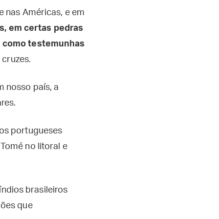
te nas Américas, e em
s, em certas pedras
és como testemunhas
 cruzes.
 nosso país, a
res.
 os portugueses
omé no litoral e
ndios brasileiros
ções que