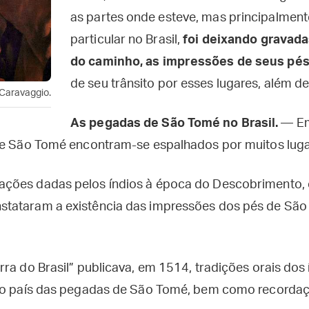
as partes onde esteve, mas principalmen
particular no Brasil,
foi deixando gravada
do caminho, as impressões de seus p
de seu trânsito por esses lugares, além de
 Caravaggio.
As pegadas de São Tomé no Brasil.
— Em
de São Tomé encontram-se espalhados por muitos luga
ções dadas pelos índios à época do Descobrimento,
ataram a existência das impressões dos pés de São T
ra do Brasil” publicava, em 1514, tradições orais dos í
 no país das pegadas de São Tomé, bem como recorda