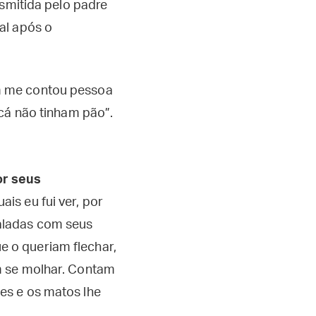
nsmitida pelo padre
al após o
m me contou pessoa
 cá não tinham pão”.
or seus
ais eu fui ver, por
naladas com seus
e o queriam flechar,
em se molhar. Contam
les e os matos lhe