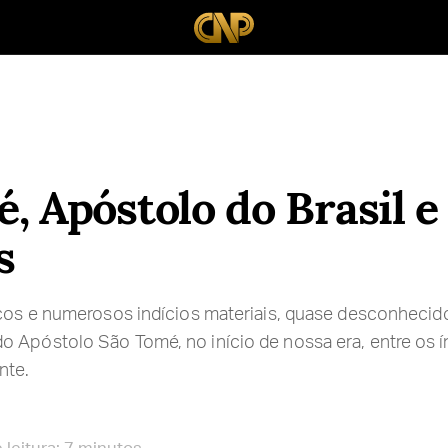
, Apóstolo do Brasil e
s
icos e numerosos indícios materiais, quase desconhecid
 Apóstolo São Tomé, no início de nossa era, entre os ín
nte.