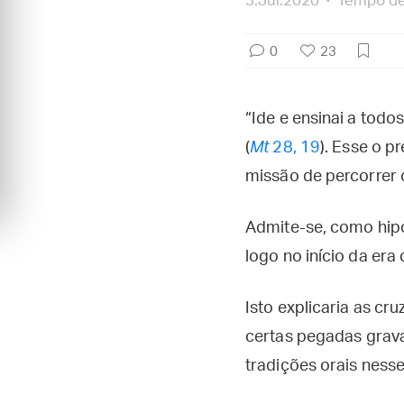
3.Jul.2020
Tempo de 
0
23
“Ide e ensinai a todo
(
Mt
28, 19
). Esse o 
missão de percorrer
Admite-se, como hipó
logo no início da era c
Isto explicaria as c
certas pegadas grava
tradições orais nesse