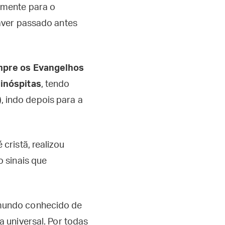
amente para o
aver passado antes
mpre os Evangelhos
inóspitas
, tendo
ã), indo depois para a
cristã, realizou
o sinais que
mundo conhecido de
 universal. Por todas