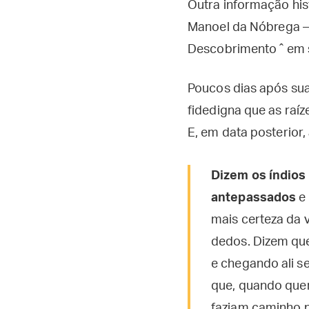
Outra informação hist
Manoel da Nóbrega — 
Descobrimento ˆ em s
Poucos dias após su
fidedigna que as raí
E, em data posterior,
Dizem os índios 
antepassados
e 
mais certeza da 
dedos. Dizem que
e chegando ali s
que, quando queri
faziam caminho 