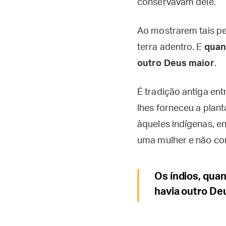
conservavam dele.
Ao mostrarem tais pe
terra adentro. E
quan
outro Deus maior
.
É tradição antiga en
lhes forneceu a plan
àqueles indígenas, e
uma mulher e não c
Os índios, qua
havia outro De