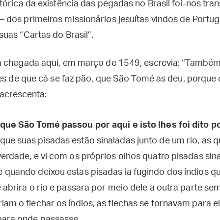
órica da existência das pegadas no Brasil foi-nos tra
dos primeiros missionários jesuítas vindos de Portug
uas “Cartas do Brasil”.
a chegada aqui, em março de 1549, escrevia: “També
zes de que cá se faz pão, que São Tomé as deu, porque
 acrescenta:
que São Tomé passou por aqui e isto lhes foi dito p
que suas pisadas estão sinaladas junto de um rio, as qu
verdade, e vi com os próprios olhos quatro pisadas si
 quando deixou estas pisadas ia fugindo dos índios qu
e abrira o rio e passara por meio dele a outra parte s
am o flechar os índios, as flechas se tornavam para e
para onde passasse.