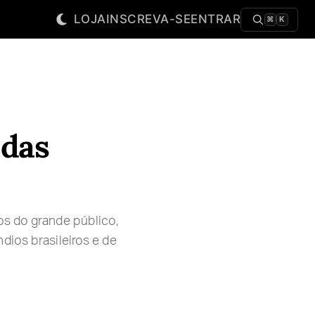
LOJA
INSCREVA-SE
ENTRAR
⌘
K
 das
os do grande público,
dios brasileiros e de