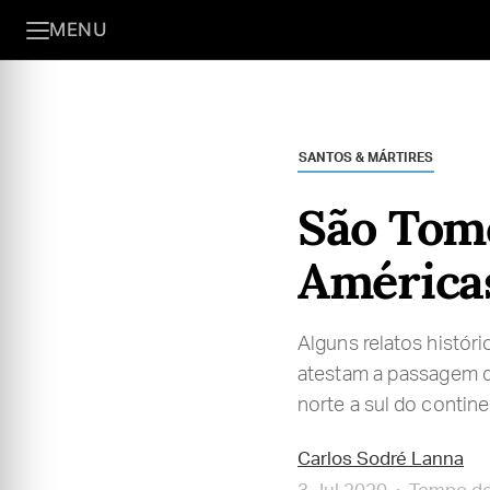
MENU
SANTOS & MÁRTIRES
São Tomé
América
Alguns relatos histór
atestam a passagem do
norte a sul do contine
Carlos Sodré Lanna