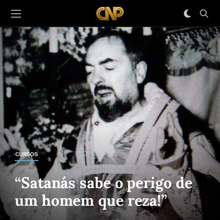
CURSOS
“Satanás sabe o perigo de
um homem que reza!”