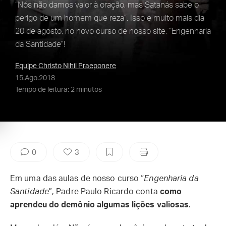
“Nós não damos valor à oração, mas Satanás sabe o
perigo de um homem que reza”. Isso e muito mais dia
20 de agosto, no novo curso de nosso site, “Engenharia
da Santidade”!
Equipe Christo Nihil Praeponere
15.Ago.2018
Tempo de leitura: 2 minutos
0
3
Em uma das aulas de nosso curso “
Engenharia da
Santidade
”, Padre Paulo Ricardo conta
como
aprendeu do demônio algumas lições valiosas
.