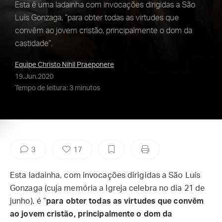
Esta é uma ladainha com invocações dirigidas a São
Luís Gonzaga, “para obter todas as virtudes que
convêm ao jovem cristão, principalmente o dom da
castidade”.
Equipe Christo Nihil Praeponere
19.Jun.2020
Tempo de leitura: 3 minutos
3
17
Esta ladainha, com invocações dirigidas a São Luís
Gonzaga (cuja memória a Igreja celebra no dia 21 de
junho), é “
para obter todas as virtudes que convêm
ao jovem cristão, principalmente o dom da