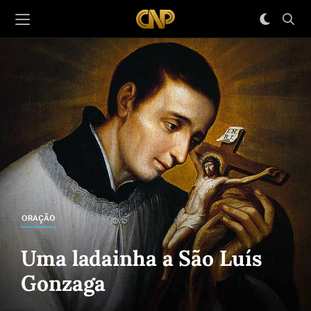
ORAÇÃO
Uma ladainha a São Luís
Gonzaga