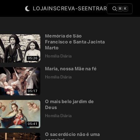
LOJA
INSCREVA-SE
ENTRAR
⌘
K
Memória de São
Francisco e Santa Jacinta
Marto
Homilia Diária
05:26
Maria, nossa Mãe na fé
Homilia Diária
05:17
O mais belo jardim de
Deus
Homilia Diária
05:41
O sacerdócio não é uma