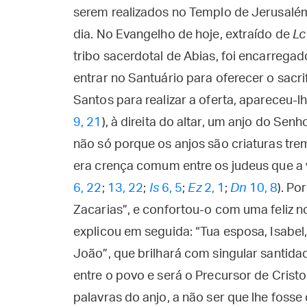
serem realizados no Templo de Jerusalém
dia. No Evangelho de hoje, extraído de
L
tribo sacerdotal de Abias, foi encarregad
entrar no Santuário para oferecer o sacri
Santos para realizar a oferta, apareceu-
9, 21
), à direita do altar, um anjo do Senh
não só porque os anjos são criaturas t
era crença comum entre os judeus que a 
6, 22
;
13, 22
;
Is
6, 5
;
Ez
2, 1
;
Dn
10, 8
). Po
Zacarias”, e confortou-o com uma feliz no
explicou em seguida: “Tua esposa, Isabel, 
João”, que brilhará com singular santida
entre o povo e será o Precursor de Cristo
palavras do anjo, a não ser que lhe fosse