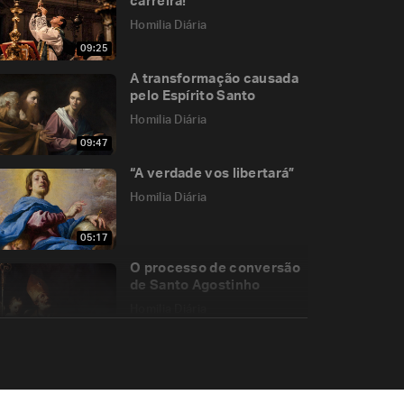
carreira!
Homilia Diária
09:25
A transformação causada
pelo Espírito Santo
Homilia Diária
09:47
“A verdade vos libertará”
Homilia Diária
05:17
O processo de conversão
de Santo Agostinho
Homilia Diária
05:30
De que forma Deus nos
atrai?