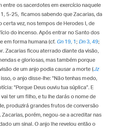
 entre os sacerdotes em exercício naquele
c
1, 5-25, ficamos sabendo que Zacarias, da
o certa vez, nos tempos de Herodes I, de
fício do incenso. Após entrar no Santo dos
lhe em forma humana (cf.
Gn
19, 1
;
Dn
3, 49
;
or. Zacarias ficou aterrado diante da visão,
remendas e gloriosas, mas também porque
visão de um anjo podia causar a morte (
Jz
r isso, o anjo disse-lhe: “Não tenhas medo,
tícia: “Porque Deus ouviu tua súplica”. E
vai ter um filho, e tu lhe darás o nome de
de, produzirá grandes frutos de conversão
. Zacarias, porém, negou-se a acreditar nas
 dado um sinal. O anjo lhe revelou então o