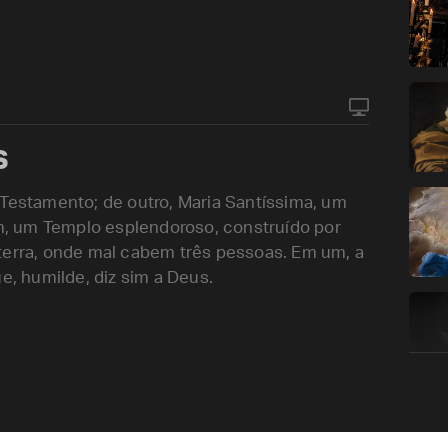
s
 Testamento; de outro, Maria Santíssima, um
, um Templo esplendoroso, construído por
terra, onde mal cabem três pessoas. Em um, a
e, humilde, diz sim a Deus.