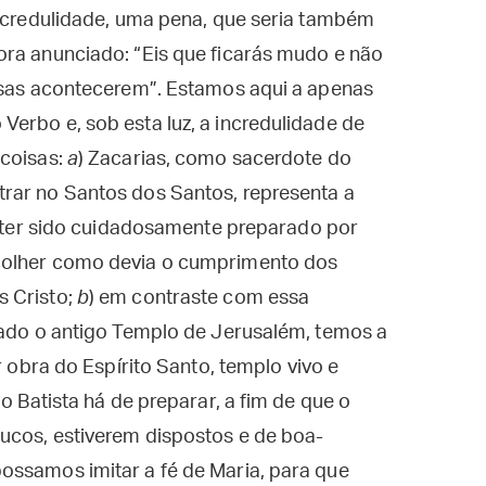
incredulidade, uma pena, que seria também
ora anunciado: “Eis que ficarás mudo e não
oisas acontecerem”. Estamos aqui a apenas
erbo e, sob esta luz, a incredulidade de
 coisas:
a
) Zacarias, como sacerdote do
rar no Santos dos Santos, representa a
e ter sido cuidadosamente preparado por
colher como devia o cumprimento dos
s Cristo;
b
) em contraste com essa
iado o antigo Templo de Jerusalém, temos a
r obra do Espírito Santo, templo vivo e
o Batista há de preparar, a fim de que o
ucos, estiverem dispostos e de boa-
ossamos imitar a fé de Maria, para que