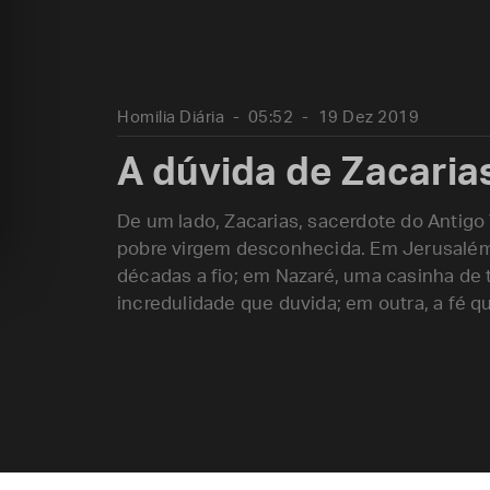
Homilia Diária
05:52
19 Dez 2019
A dúvida de Zacaria
De um lado, Zacarias, sacerdote do Antigo
pobre virgem desconhecida. Em Jerusalém
décadas a fio; em Nazaré, uma casinha de 
incredulidade que duvida; em outra, a fé qu