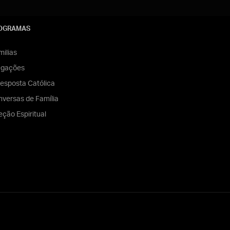
OGRAMAS
ilias
egações
esposta Católica
versas de Família
eção Espiritual