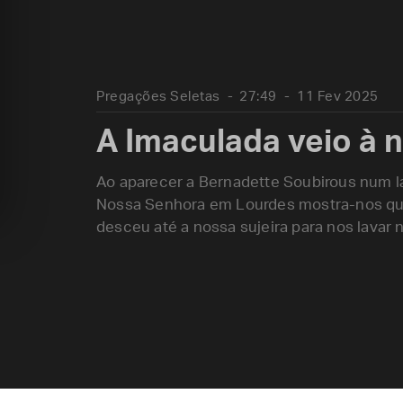
Pregações Seletas
27:49
11 Fev 2025
A Imaculada veio à 
Ao aparecer a Bernadette Soubirous num l
Nossa Senhora em Lourdes mostra-nos que
desceu até a nossa sujeira para nos lavar n