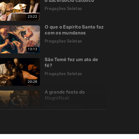
o sacerdócio católico
Pregações Seletas
23:22
O que o Espírito Santo faz
com os mundanos
Pregações Seletas
13:13
São Tomé fez um ato de
fé?
Pregações Seletas
20:28
A grande festa do
Magnificat
Pregações Seletas
13:30
A Bíblia foi gerada no seio
da Igreja