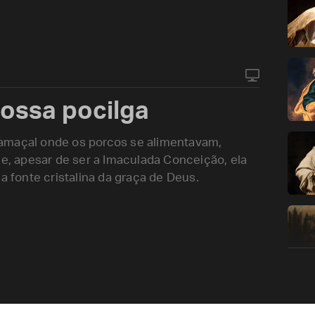
nossa pocilga
amaçal onde os porcos se alimentavam,
, apesar de ser a Imaculada Conceição, ela
a fonte cristalina da graça de Deus.