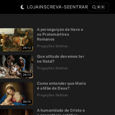
LOJA
INSCREVA-SE
ENTRAR
⌘
K
A perseguição de Nero e
os Protomártires
Romanos
Pregações Seletas
20:12
Que atitude devemos ter
no Natal?
Pregações Seletas
26:13
Como entender que Maria
é a Mãe de Deus?
Pregações Seletas
30:15
A humanidade de Cristo e