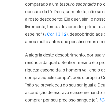
comparado a um
tesouro escondido
no c
obscuro da fé. Deus, com efeito, não se 
a rosto descoberto; Ele quer, sim, o no
livremente, temos de aprender primeiro a 
espelho” (
1Cor
13,12
), descobrindo aos 
amou muito antes que pensássemos em o
A alegria deste descobrimento, por sua 
renúncia da qual o Senhor mesmo é o pr
riqueza escondida, o homem vai, cheio de
compra aquele campo”, pois o próprio Cr
“não se prevaleceu do seu ser igual a De
a condição de escravo e assemelhando-s
comprar por seu precioso sangue (cf.
1C