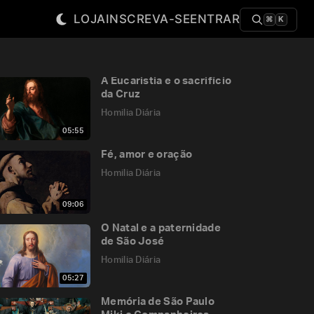
LOJA
INSCREVA-SE
ENTRAR
⌘
K
A Eucaristia e o sacrifício
da Cruz
Homilia Diária
05:55
Fé, amor e oração
Homilia Diária
09:06
O Natal e a paternidade
de São José
Homilia Diária
05:27
Memória de São Paulo