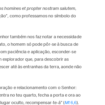
os homines et propter nostram salutem
,
vação”, como professamos no símbolo do
enhor também nos faz notar a necessidade
 fato, o homem só pode pôr-se à busca de
com paciência e aplicação, esconder-se
 explorador que, para descobrir as
scer até às entranhas da terra, aonde não
oração e relacionamento com o Senhor:
entra no teu quarto, fecha a porta e ora ao
 lugar oculto, recompensar-te-á” (
Mt
6,6
).