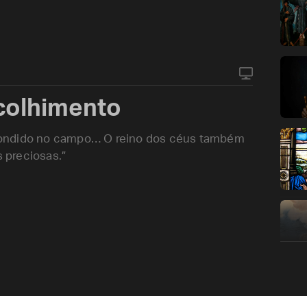
colhimento
condido no campo… O reino dos céus também
 preciosas.”