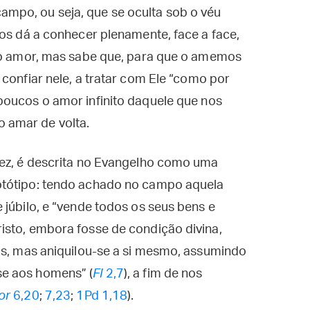
ampo, ou seja, que se oculta sob o véu
nos dá a conhecer plenamente, face a face,
sso amor, mas sabe que, para que o amemos
confiar nele, a tratar com Ele “como por
poucos o amor infinito daquele que nos
 amar de volta.
vez, é descrita no Evangelho como uma
otótipo: tendo achado no campo aquela
 júbilo, e “vende todos os seus bens e
isto, embora fosse de condição divina,
us, mas aniquilou-se a si mesmo, assumindo
e aos homens” (
Fl
2,7
), a fim de nos
or
6,20
;
7,23
;
1Pd 1,18
).