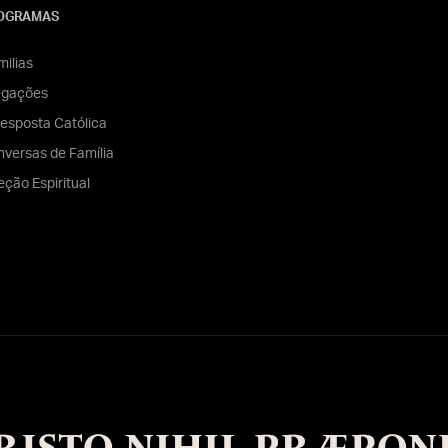
OGRAMAS
ilias
egações
esposta Católica
versas de Família
eção Espiritual