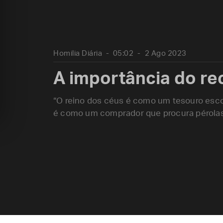
Homilia Diária
05:02
2 Ago 2023
A importância do re
“O reino dos céus é como um tesouro es
é como um comprador que procura pérolas