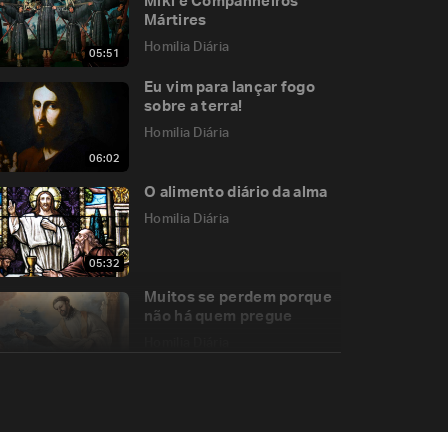
Miki e Companheiros
Mártires
Homilia Diária
05:51
Eu vim para lançar fogo
sobre a terra!
Homilia Diária
06:02
O alimento diário da alma
Homilia Diária
05:32
Muitos se perdem porque
não há quem pregue
Homilia Diária
06:06
Querem decretar a
extinção do Inferno