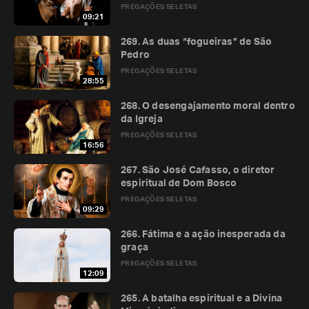
PREGAÇÕES SELETAS
09:21
269. As duas “fogueiras” de São
Pedro
PREGAÇÕES SELETAS
28:55
268. O desengajamento moral dentro
da Igreja
PREGAÇÕES SELETAS
16:56
267. São José Cafasso, o diretor
espiritual de Dom Bosco
PREGAÇÕES SELETAS
09:29
266. Fátima e a ação inesperada da
graça
PREGAÇÕES SELETAS
12:09
265. A batalha espiritual e a Divina