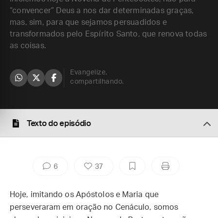
“convencer” Deus a nos dar determinadas graças,
mas, sim, para que sejamos persuadidos e
transformados pelo Espírito Santo, que renova todas
as coisas.
Evangelize,
compartilhando.
Texto do episódio
6
37
Hoje, imitando os Apóstolos e Maria que
perseveraram em oração no Cenáculo, somos