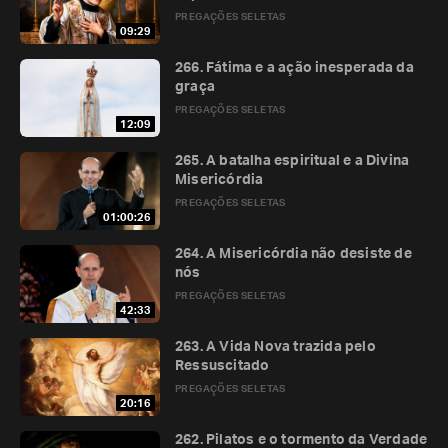
PREGAÇÕES SELETAS
09:29
266. Fátima e a ação inesperada da
graça
PREGAÇÕES SELETAS
12:09
265. A batalha espiritual e a Divina
Misericórdia
PREGAÇÕES SELETAS
01:00:26
264. A Misericórdia não desiste de
nós
PREGAÇÕES SELETAS
42:33
263. A Vida Nova trazida pelo
Ressuscitado
PREGAÇÕES SELETAS
20:16
262. Pilatos e o tormento da Verdade