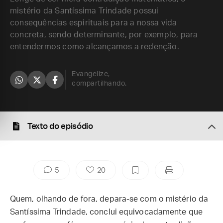
mistério da Santíssima Trindade possui
consequências espirituais para a nossa vida
concreta, sendo determinante, por exemplo, para
entendermos como alcançamos a redenção.
Evangelize,
compartilhando.
Texto do episódio
5
20
Quem, olhando de fora, depara-se com o mistério da
Santíssima Trindade, conclui equivocadamente que