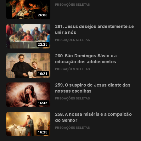
PREGAÇÕES SELETAS
26:03
261. Jesus desejou ardentemente se
unir a nós
PREGAÇÕES SELETAS
22:25
260. São Domingos Sávio e a
educação dos adolescentes
PREGAÇÕES SELETAS
16:21
259. O suspiro de Jesus diante das
nossas escolhas
PREGAÇÕES SELETAS
16:45
258. A nossa miséria e a compaixão
do Senhor
PREGAÇÕES SELETAS
16:23