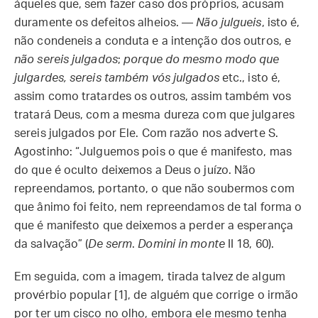
àqueles que, sem fazer caso dos próprios, acusam
duramente os defeitos alheios. —
Não julgueis
, isto é,
não condeneis a conduta e a intenção dos outros, e
não sereis julgados
;
porque do mesmo modo que
julgardes, sereis também vós julgados
etc., isto é,
assim como tratardes os outros, assim também vos
tratará Deus, com a mesma dureza com que julgares
sereis julgados por Ele. Com razão nos adverte S.
Agostinho: “Julguemos pois o que é manifesto, mas
do que é oculto deixemos a Deus o juízo. Não
repreendamos, portanto, o que não soubermos com
que ânimo foi feito, nem repreendamos de tal forma o
que é manifesto que deixemos a perder a esperança
da salvação” (
De serm
.
Domini in monte
II 18, 60).
Em seguida, com a imagem, tirada talvez de algum
provérbio popular [1], de alguém que corrige o irmão
por ter um cisco no olho, embora ele mesmo tenha