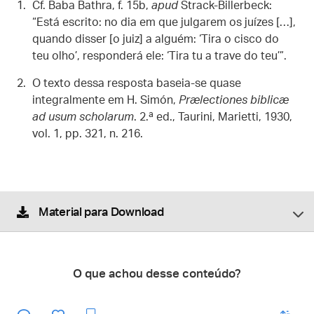
Cf. Baba Bathra, f. 15b,
apud
Strack-Billerbeck:
“Está escrito: no dia em que julgarem os juízes […],
quando disser [o juiz] a alguém: ‘Tira o cisco do
teu olho’, responderá ele: ‘Tira tu a trave do teu’”.
O texto dessa resposta baseia-se quase
integralmente em H. Simón,
Prælectiones biblicæ
ad usum scholarum
. 2.ª ed., Taurini, Marietti, 1930,
vol. 1, pp. 321, n. 216.
Material para Download
O que achou desse conteúdo?
enviar