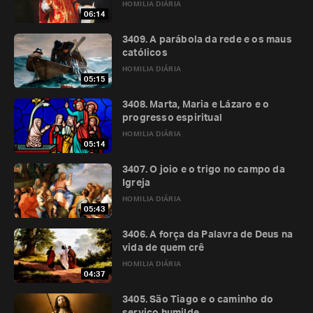
HOMILIA DIÁRIA
06:14
3409. A parábola da rede e os maus
católicos
HOMILIA DIÁRIA
05:15
3408. Marta, Maria e Lázaro e o
progresso espiritual
HOMILIA DIÁRIA
05:14
3407. O joio e o trigo no campo da
Igreja
HOMILIA DIÁRIA
05:43
3406. A força da Palavra de Deus na
vida de quem crê
HOMILIA DIÁRIA
04:37
3405. São Tiago e o caminho do