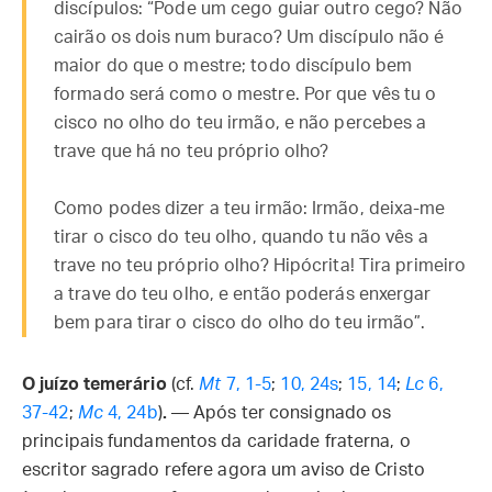
discípulos: “Pode um cego guiar outro cego? Não
cairão os dois num buraco? Um discípulo não é
maior do que o mestre; todo discípulo bem
formado será como o mestre. Por que vês tu o
cisco no olho do teu irmão, e não percebes a
trave que há no teu próprio olho?
Como podes dizer a teu irmão: Irmão, deixa-me
tirar o cisco do teu olho, quando tu não vês a
trave no teu próprio olho? Hipócrita! Tira primeiro
a trave do teu olho, e então poderás enxergar
bem para tirar o cisco do olho do teu irmão”.
O juízo temerário
(cf.
Mt
7, 1-5
;
10, 24s
;
15, 14
;
Lc
6,
37-42
;
Mc
4, 24b
)
.
— Após ter consignado os
principais fundamentos da caridade fraterna, o
escritor sagrado refere agora um aviso de Cristo