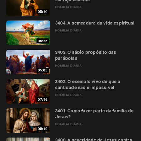
serviço humilde
HOMILIA DIÁRIA
05:10
3404. A semeadura da vida espiritual
HOMILIA DIÁRIA
05:25
3403. O sábio propósito das
parábolas
HOMILIA DIÁRIA
05:05
3402. O exemplo vivo de que a
santidade não é impossível
HOMILIA DIÁRIA
07:16
3401. Como fazer parte da família de
Jesus?
HOMILIA DIÁRIA
05:19
3400. A severidade de Jesus contra