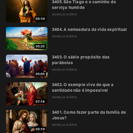
3405. São Tiago e o caminho do
serviço humilde
HOMILIA DIÁRIA
05:10
3404. A semeadura da vida espiritual
HOMILIA DIÁRIA
05:25
3403. O sábio propósito das
parábolas
HOMILIA DIÁRIA
05:05
3402. O exemplo vivo de que a
santidade não é impossível
HOMILIA DIÁRIA
07:16
3401. Como fazer parte da família de
Jesus?
HOMILIA DIÁRIA
05:19