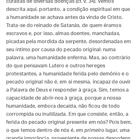
curadas de diversas doenças (cf. v. 34). Vemos
descrita aqui, portanto, a condição espiritual em que
a humanidade se achava antes da vinda de Cristo.
Trata-se do reinado de Satanás, de quem éramos
escravos e, por isso, almas doentes, manchadas,
picadas pela mordida da serpente, desordenadas em
seu íntimo por causa do pecado original: numa
palavra, uma humanidade enferma. Mas, ao contrário
do que pensavam Lutero e outros hereges
protestantes, a humanidade ferida pelo demônio e o
pecado original não é, em si mesma, incapaz de ouvir
a Palavra de Deus e responder à graça. Sim, temos a
capacidade de abrir-nos à graça, porque a nossa
humanidade, embora decaída, não ficou de todo
corrompida ou inutilizada. Em que consiste, então, a
ferida do pecado original presente em nós? Pois bem,
o que temos dentro de nós é, em
primeiro
lugar, uma
grande ignorância, proveniente de nossas desordens