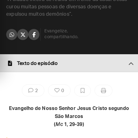
curou muitas pessoas de diversas doenças e
expulsou muitos demônios”.
Evangelize,
compartilhando.
Texto do episódio
2
0
Evangelho de Nosso Senhor Jesus Cristo segundo
São Marcos
(
Mc
1, 29-39)