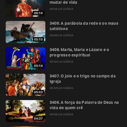
mudar de vida
HOMILIA DIÁRIA
06:14
3409. A parábola da rede e os maus
católicos
HOMILIA DIÁRIA
05:15
3408. Marta, Maria e Lázaro e o
progresso espiritual
HOMILIA DIÁRIA
05:14
3407. O joio e o trigo no campo da
Igreja
HOMILIA DIÁRIA
05:43
3406. A força da Palavra de Deus na
vida de quem crê
HOMILIA DIÁRIA
04:37