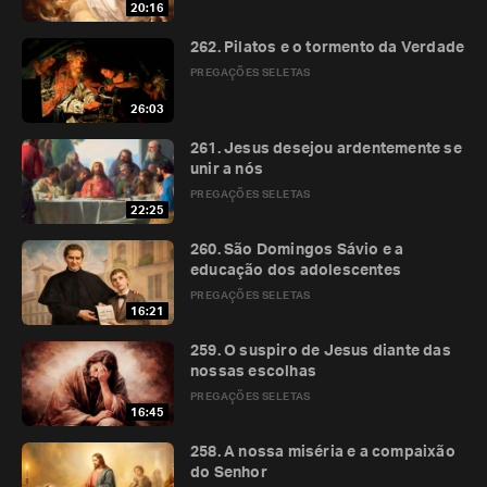
20:16
262. Pilatos e o tormento da Verdade
PREGAÇÕES SELETAS
26:03
261. Jesus desejou ardentemente se
unir a nós
PREGAÇÕES SELETAS
22:25
260. São Domingos Sávio e a
educação dos adolescentes
PREGAÇÕES SELETAS
16:21
259. O suspiro de Jesus diante das
nossas escolhas
PREGAÇÕES SELETAS
16:45
258. A nossa miséria e a compaixão
do Senhor