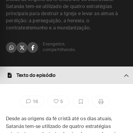
Satanás tem-se utilizado de quatro estratégias
principais para destruir a Igreja e levar as almas à
perdição: a perseguição, a heresia, o
contratestemunho e a mundanização.
Evangelize,
compartilhando.
Texto do episódio
16
5
Desde as origens da fé cristã até os dias atuais,
Satanás tem-se utilizado de quatro estratégias