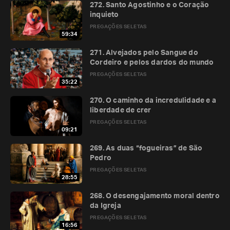
272. Santo Agostinho e o Coração
inquieto
PREGAÇÕES SELETAS
59:34
271. Alvejados pelo Sangue do
Cordeiro e pelos dardos do mundo
PREGAÇÕES SELETAS
35:22
270. O caminho da incredulidade e a
liberdade de crer
PREGAÇÕES SELETAS
09:21
269. As duas “fogueiras” de São
Pedro
PREGAÇÕES SELETAS
28:55
268. O desengajamento moral dentro
da Igreja
PREGAÇÕES SELETAS
16:56