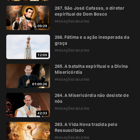
267. São José Cafasso, o diretor
espiritual de Dom Bosco
PREGAÇÕES SELETAS
09:29
266. Fátima e a ação inesperada da
graça
PREGAÇÕES SELETAS
12:09
265. A batalha espiritual e a Divina
Misericórdia
PREGAÇÕES SELETAS
01:00:26
264. A Misericórdia não desiste de
nós
PREGAÇÕES SELETAS
42:33
263. A Vida Nova trazida pelo
Ressuscitado
PREGAÇÕES SELETAS