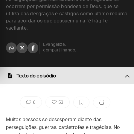
ocorrem por permissão bondosa de Deus, que se
utiliza das desgraças e castigos como último recurso
para acordar os que possuem uma fé frágil e
vacilante.
Evangelize,
compartilhando.
Texto do episódio
6
53
Muitas pessoas se desesperam diante das
perseguições, guerras, catástrofes e tragédias. No