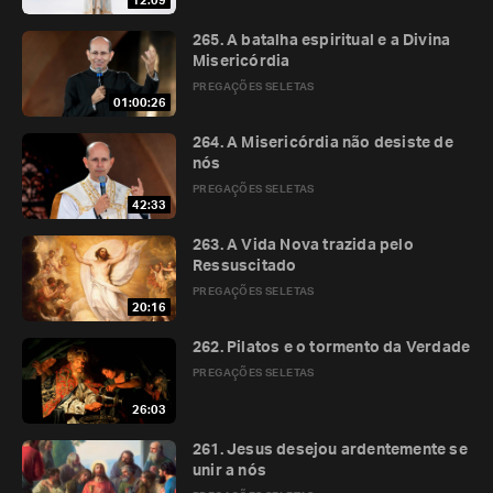
12:09
265. A batalha espiritual e a Divina
Misericórdia
PREGAÇÕES SELETAS
01:00:26
264. A Misericórdia não desiste de
nós
PREGAÇÕES SELETAS
42:33
263. A Vida Nova trazida pelo
Ressuscitado
PREGAÇÕES SELETAS
20:16
262. Pilatos e o tormento da Verdade
PREGAÇÕES SELETAS
26:03
261. Jesus desejou ardentemente se
unir a nós