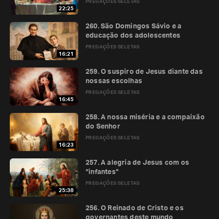
PREGAÇÕES SELETAS
22:25
260. São Domingos Sávio e a
educação dos adolescentes
PREGAÇÕES SELETAS
16:21
259. O suspiro de Jesus diante das
nossas escolhas
PREGAÇÕES SELETAS
16:45
258. A nossa miséria e a compaixão
do Senhor
PREGAÇÕES SELETAS
16:23
257. A alegria de Jesus com os
“infantes”
PREGAÇÕES SELETAS
25:38
256. O Reinado de Cristo e os
governantes deste mundo