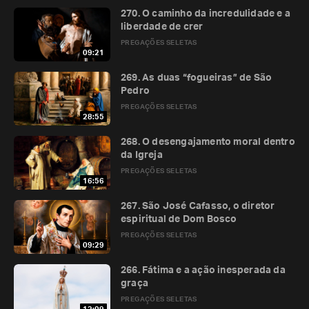
270. O caminho da incredulidade e a
liberdade de crer
PREGAÇÕES SELETAS
09:21
269. As duas “fogueiras” de São
Pedro
PREGAÇÕES SELETAS
28:55
268. O desengajamento moral dentro
da Igreja
PREGAÇÕES SELETAS
16:56
267. São José Cafasso, o diretor
espiritual de Dom Bosco
PREGAÇÕES SELETAS
09:29
266. Fátima e a ação inesperada da
graça
PREGAÇÕES SELETAS