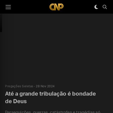
Pregações Seletas
28 Nov 2024
Até a grande tribulação é bondade
de Deus
Perseguições, guerras, catástrofes e tragédias só