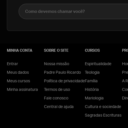
Nome completo
MINHA CONTA
SOBRE O SITE
CURSOS
PR
Entrar
Nossa missão
Espiritualidade
Hom
Meus dados
Padre Paulo Ricardo
Teologia
Pr
Meus cursos
Política de privacidade
Família
A R
Minha assinatura
Termos de uso
História
Con
Fale conosco
Mariologia
Dir
Central de ajuda
Cultura e sociedade
Sagradas Escrituras