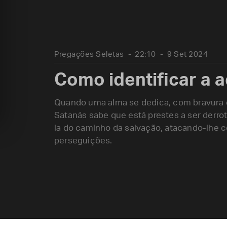
Pregações Seletas
22:10
9 Set 2024
Como identificar a 
Quando uma alma se dedica, com bravura e
Satanás sabe que está prestes a ser derrot
la do caminho da salvação, atacando-lhe c
perseguições.