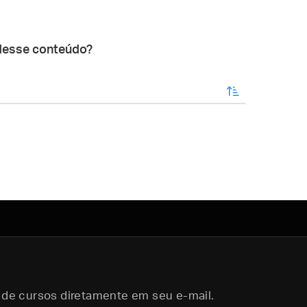
desse conteúdo?
enviar
 de cursos diretamente em seu e-mail.