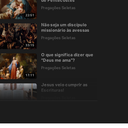
de Pentecostes
Pregações Seletas
22:51
Não seja um discípulo
missionário às avessas
Pregações Seletas
33:15
O que significa dizer que
“Deus me ama”?
Pregações Seletas
17:11
Jesus veio cumprir as
Escrituras!
Pregações Seletas
12:07
Como o Espírito Santo
age no Conclave?