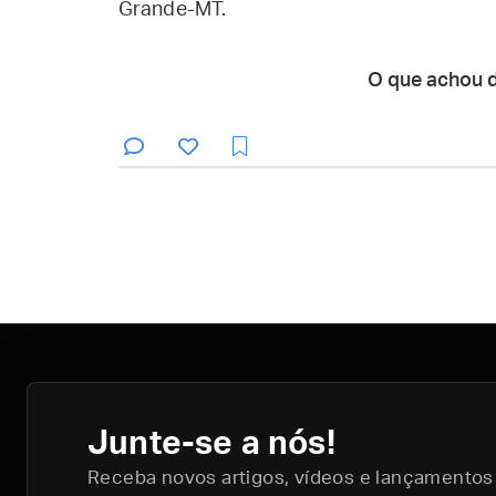
Grande-MT.
O que achou 
Junte-se a nós!
Receba novos artigos, vídeos e lançamentos