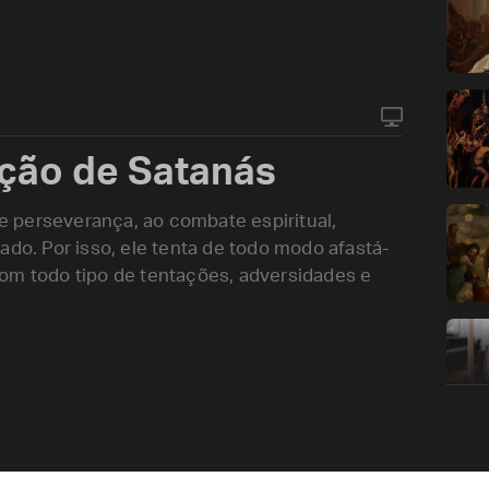
ação de Satanás
 perseverança, ao combate espiritual,
ado. Por isso, ele tenta de todo modo afastá-
om todo tipo de tentações, adversidades e