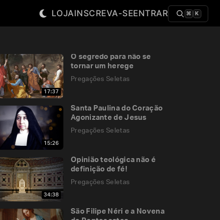
LOJA
INSCREVA-SE
ENTRAR
⌘
K
O segredo para não se
tornar um herege
Pregações Seletas
17:37
Santa Paulina do Coração
Agonizante de Jesus
Pregações Seletas
15:26
Opinião teológica não é
definição de fé!
Pregações Seletas
34:38
São Filipe Néri e a Novena