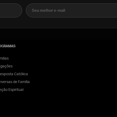
E-mail
OGRAMAS
ilias
egações
esposta Católica
versas de Família
eção Espiritual