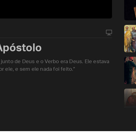
Apóstolo
a junto de Deus e o Verbo era Deus. Ele estava
r ele, e sem ele nada foi feito.”