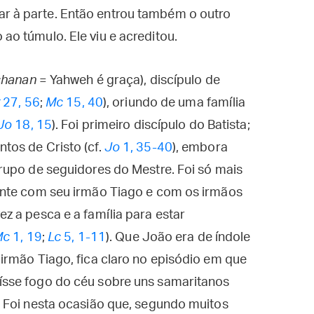
ar à parte. Então entrou também o outro
 ao túmulo. Ele viu e acreditou.
hanan
= Yahweh é graça), discípulo de
t
27, 56
;
Mc
15, 40
), oriundo de uma família
Jo
18, 15
). Foi primeiro discípulo do Batista;
tos de Cristo (cf.
Jo
1, 35-40
), embora
rupo de seguidores do Mestre. Foi só mais
ente com seu irmão Tiago e com os irmãos
 a pesca e a família para estar
Mc
1, 19
;
Lc
5, 1-11
). Que João era de índole
irmão Tiago, fica claro no episódio em que
sse fogo do céu sobre uns samaritanos
 Foi nesta ocasião que, segundo muitos