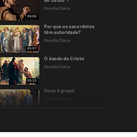
de Jesus”?
Homilia Diária
09:06
Por que os sacerdotes
têm autoridade?
Homilia Diária
05:57
O êxodo de Cristo
Homilia Diária
05:32
Deus é graça!
Homilia Diária
10:19
“Eu sou a Imaculada
Conceição”