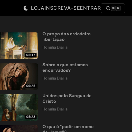
LOJA
INSCREVA-SE
ENTRAR
⌘
K
O preço da verdadeira
libertação
Homilia Diária
05:47
Sobre o que estamos
encurvados?
Homilia Diária
09:25
Unidos pelo Sangue de
Cristo
Homilia Diária
05:23
O que é “pedir em nome