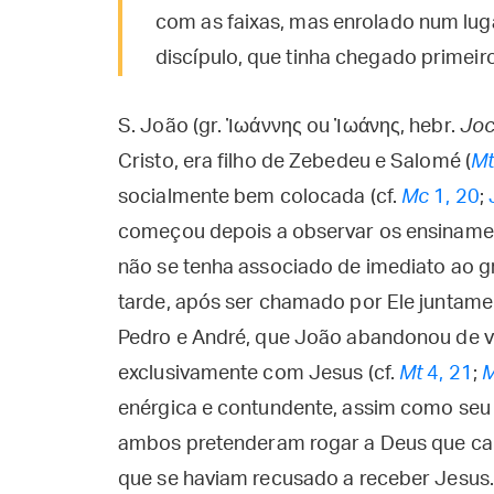
com as faixas, mas enrolado num lug
discípulo, que tinha chegado primeiro
S. João (gr. Ἰωάννης ou Ἰωάνης, hebr.
Joc
Cristo, era filho de Zebedeu e Salomé (
M
socialmente bem colocada (cf.
Mc
1, 20
;
começou depois a observar os ensinamen
não se tenha associado de imediato ao g
tarde, após ser chamado por Ele juntam
Pedro e André, que João abandonou de vez
exclusivamente com Jesus (cf.
Mt
4, 21
;
enérgica e contundente, assim como seu 
ambos pretenderam rogar a Deus que caí
que se haviam recusado a receber Jesus.