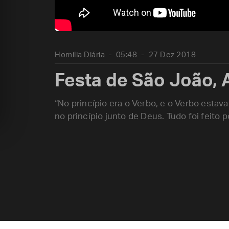
Homilia Diária
05:48
27 Dez 2018
Festa de São João, 
“No princípio era o Verbo, e o Verbo estav
no princípio junto de Deus. Tudo foi feito po