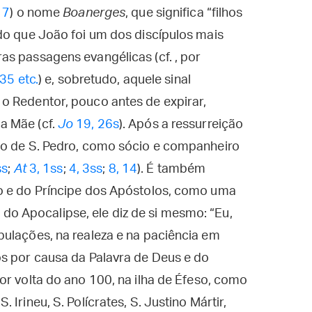
17
) o nome
Boanerges
, que significa “filhos
do que João foi um dos discípulos mais
s passagens evangélicas (cf. , por
35 etc.
) e, sobretudo, aquele sinal
o Redentor, pouco antes de expirar,
a Mãe (cf.
Jo
19, 26s
). Após a ressurreição
do de S. Pedro, como sócio e companheiro
ss
;
At
3, 1ss
;
4, 3ss
;
8, 14
). É também
o e do Príncipe dos Apóstolos, como uma
o do Apocalipse, ele diz de si mesmo: “Eu,
ulações, na rea­leza e na paciência em
os por causa da Palavra de Deus e do
por volta do ano 100, na ilha de Éfeso, como
Irineu, S. Polícrates, S. Justino Mártir,