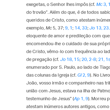
exegetas, o Senhor lhes impôs (cf.
Mc
3, 
do trovão”. Além do que, é de todos sabi
queridos de Cristo, como atestam inúmera
exemplo,
Mc
5, 37;
9, 1
;
14, 33
;
Jo
13, 23.
eloquente de amor e predileção com que 
encomendou-lhe o cuidado de sua própri
de Cristo, vêmo-lo com frequência ao la
de pregação (cf.
Jo
18, 15
;
20, 2-8
;
21, 1
enumerado por S. Paulo, ao lado de Tiag
das colunas da Igreja (cf.
Gl
2, 9
). No Livr
João, vosso irmão e companheiro nas trib
união com Jesus, estava na ilha de Patm
testemunho de Jesus” (
Ap
1, 9
). Morreu 
atestam inúmeros autores antigos, como S. 