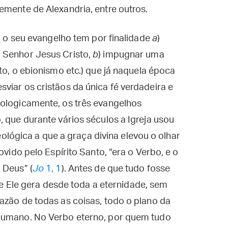
emente de Alexandria, entre outros.
I, o seu evangelho tem por finalidade
a
)
 Senhor Jesus Cristo,
b
) impugnar uma
to, o ebionismo etc.) que já naquela época
viar os cristãos da única fé verdadeira e
eologicamente, os três evangelhos
, que durante vários séculos a Igreja usou
teológica a que a graça divina elevou o olhar
ovido pelo Espírito Santo, “era o Verbo, e o
 Deus” (
Jo
1, 1
). Antes de que tudo fosse
que Ele gera desde toda a eternidade, sem
azão de todas as coisas, todo o plano da
 humano. No Verbo eterno, por quem tudo