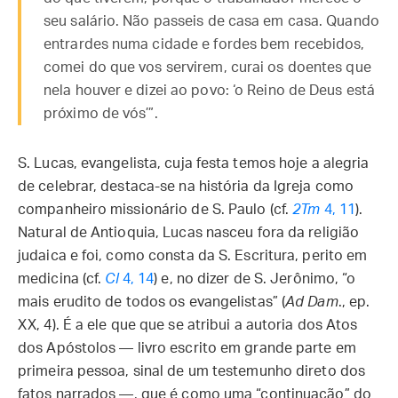
seu salário. Não passeis de casa em casa. Quando
entrardes numa cidade e fordes bem recebidos,
comei do que vos servirem, curai os doentes que
nela houver e dizei ao povo: ‘o Reino de Deus está
próximo de vós’”.
S. Lucas, evangelista, cuja festa temos hoje a alegria
de celebrar, destaca-se na história da Igreja como
companheiro missionário de S. Paulo (cf.
2Tm
4, 11
).
Natural de Antioquia, Lucas nasceu fora da religião
judaica e foi, como consta da S. Escritura, perito em
medicina (cf.
Cl
4, 14
) e, no dizer de S. Jerônimo, “o
mais erudito de todos os evangelistas” (
Ad Dam
., ep.
XX, 4). É a ele que que se atribui a autoria dos Atos
dos Apóstolos — livro escrito em grande parte em
primeira pessoa, sinal de um testemunho direto dos
fatos narrados —, que é como uma “continuação” do