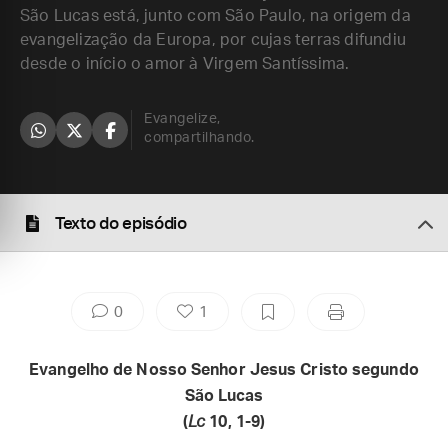
São Lucas está, junto com São Paulo, na origem da
evangelização da Europa, por cujas terras difundiu
desde o início o amor à Virgem Santíssima.
Evangelize,
compartilhando.
Texto do episódio
0
1
Evangelho de Nosso Senhor Jesus Cristo segundo
São Lucas
(
Lc
10, 1-9)