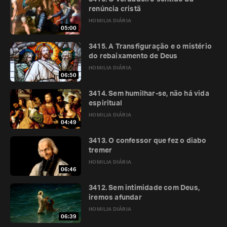
renúncia cristã
HOMILIA DIÁRIA
05:00
3415. A Transfiguração e o mistério
do rebaixamento de Deus
HOMILIA DIÁRIA
06:50
3414. Sem humilhar-se, não há vida
espiritual
HOMILIA DIÁRIA
04:49
3413. O confessor que fez o diabo
tremer
HOMILIA DIÁRIA
06:46
3412. Sem intimidade com Deus,
iremos afundar
HOMILIA DIÁRIA
06:39