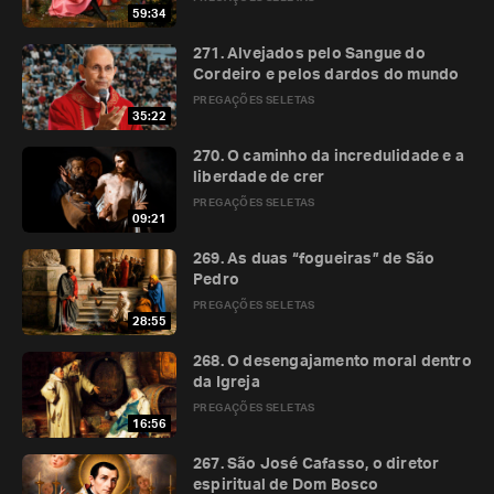
59:34
271. Alvejados pelo Sangue do
Cordeiro e pelos dardos do mundo
PREGAÇÕES SELETAS
35:22
270. O caminho da incredulidade e a
liberdade de crer
PREGAÇÕES SELETAS
09:21
269. As duas “fogueiras” de São
Pedro
PREGAÇÕES SELETAS
28:55
268. O desengajamento moral dentro
da Igreja
PREGAÇÕES SELETAS
16:56
267. São José Cafasso, o diretor
espiritual de Dom Bosco