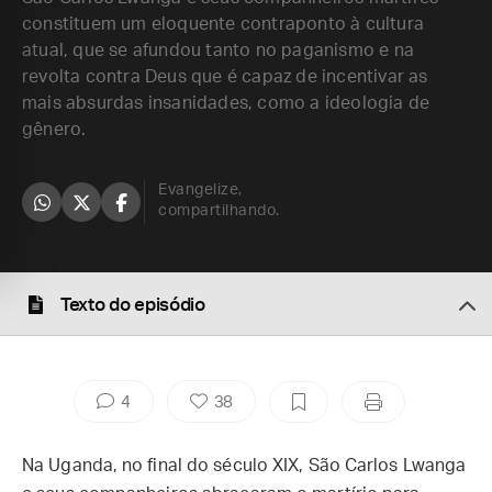
constituem um eloquente contraponto à cultura
atual, que se afundou tanto no paganismo e na
revolta contra Deus que é capaz de incentivar as
mais absurdas insanidades, como a ideologia de
gênero.
Evangelize,
compartilhando.
Texto do episódio
4
38
Na Uganda, no final do século XIX, São Carlos Lwanga