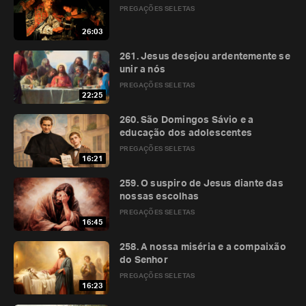
PREGAÇÕES SELETAS
26:03
261. Jesus desejou ardentemente se
unir a nós
PREGAÇÕES SELETAS
22:25
260. São Domingos Sávio e a
educação dos adolescentes
PREGAÇÕES SELETAS
16:21
259. O suspiro de Jesus diante das
nossas escolhas
PREGAÇÕES SELETAS
16:45
258. A nossa miséria e a compaixão
do Senhor
PREGAÇÕES SELETAS
16:23