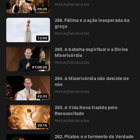
PREGAÇÕES SELETAS
09:29
266. Fátima e a ação inesperada da
graça
PREGAÇÕES SELETAS
12:09
265. A batalha espiritual e a Divina
Misericórdia
PREGAÇÕES SELETAS
01:00:26
264. A Misericórdia não desiste de
nós
PREGAÇÕES SELETAS
42:33
263. A Vida Nova trazida pelo
Ressuscitado
PREGAÇÕES SELETAS
20:16
262. Pilatos e o tormento da Verdade