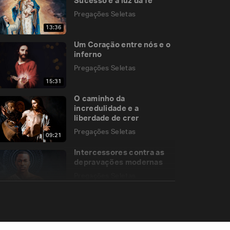
Sucesso e a luz da fé
Pregações Seletas
13:36
Um Coração entre nós e o
inferno
Pregações Seletas
15:31
O caminho da
incredulidade e a
liberdade de crer
Pregações Seletas
09:21
Intercessores contra as
depravações modernas
Pregações Seletas
12:40
A Misericórdia não
desiste de nós