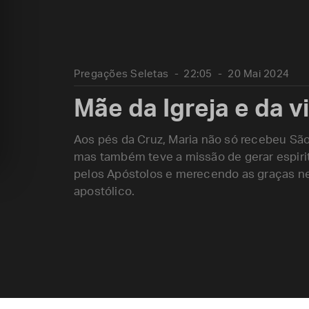
Pregações Seletas
22:05
20 Mai 2024
Mãe da Igreja e da 
Aos pés da Cruz, Maria não só recebeu Sã
mas também teve a missão de gerar espiri
pelos Apóstolos e merecendo as graças nece
apostólico.