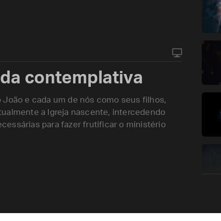
vida contemplativa
o João e cada um de nós como seus filhos,
tualmente a Igreja nascente, intercedendo
ssárias para fazer frutificar o ministério