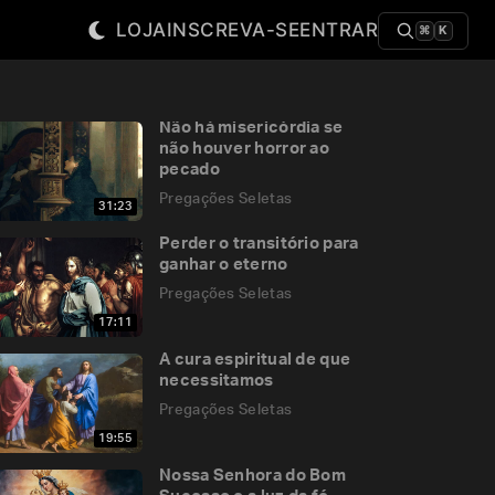
LOJA
INSCREVA-SE
ENTRAR
⌘
K
Não há misericórdia se
não houver horror ao
pecado
Pregações Seletas
31:23
Perder o transitório para
ganhar o eterno
Pregações Seletas
17:11
A cura espiritual de que
necessitamos
Pregações Seletas
19:55
Nossa Senhora do Bom