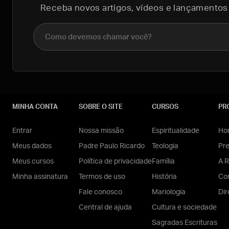
Receba novos artigos, vídeos e lançamentos
Nome completo
MINHA CONTA
SOBRE O SITE
CURSOS
PR
Entrar
Nossa missão
Espiritualidade
Hom
Meus dados
Padre Paulo Ricardo
Teologia
Pr
Meus cursos
Política de privacidade
Família
A R
Minha assinatura
Termos de uso
História
Con
Fale conosco
Mariologia
Dir
Central de ajuda
Cultura e sociedade
Sagradas Escrituras