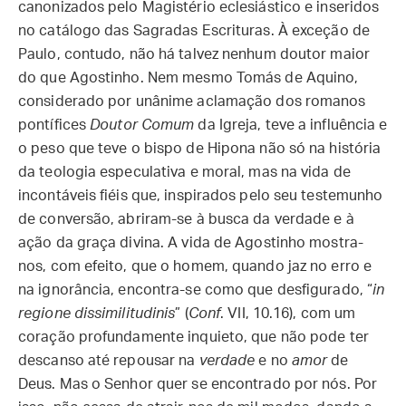
canonizados pelo Magistério eclesiástico e inseridos
no catálogo das Sagradas Escrituras. À exceção de
Paulo, contudo, não há talvez nenhum doutor maior
do que Agostinho. Nem mesmo Tomás de Aquino,
considerado por unânime aclamação dos romanos
pontífices
Doutor Comum
da Igreja, teve a influência e
o peso que teve o bispo de Hipona não só na história
da teologia especulativa e moral, mas na vida de
incontáveis fiéis que, inspirados pelo seu testemunho
de conversão, abriram-se à busca da verdade e à
ação da graça divina. A vida de Agostinho mostra-
nos, com efeito, que o homem, quando jaz no erro e
na ignorância, encontra-se como que desfigurado, “
in
regione dissimilitudinis
” (
Conf
. VII, 10.16), com um
coração profundamente inquieto, que não pode ter
descanso até repousar na
verdade
e no
amor
de
Deus. Mas o Senhor quer se encontrado por nós. Por