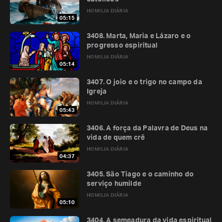
HOMILIA DIÁRIA
05:15
3408. Marta, Maria e Lázaro e o
progresso espiritual
HOMILIA DIÁRIA
05:14
3407. O joio e o trigo no campo da
Igreja
HOMILIA DIÁRIA
05:43
3406. A força da Palavra de Deus na
vida de quem crê
HOMILIA DIÁRIA
04:37
3405. São Tiago e o caminho do
serviço humilde
HOMILIA DIÁRIA
05:10
3404. A semeadura da vida espiritual