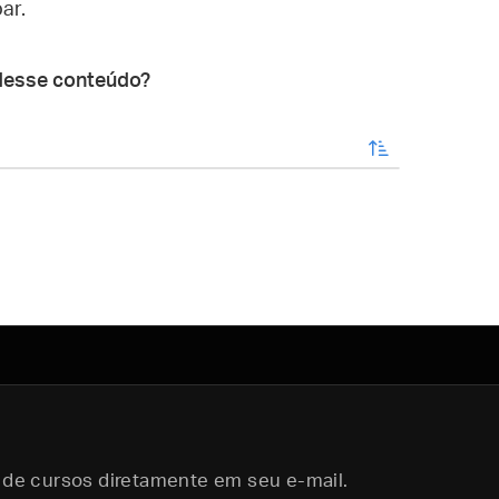
ar.
desse conteúdo?
enviar
 de cursos diretamente em seu e-mail.