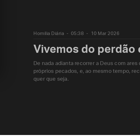
Homilia Diária
05:38
10 Mar 2026
Vivemos do perdão 
De nada adianta recorrer a Deus com ares 
próprios pecados, e, ao mesmo tempo, rec
quer que seja.