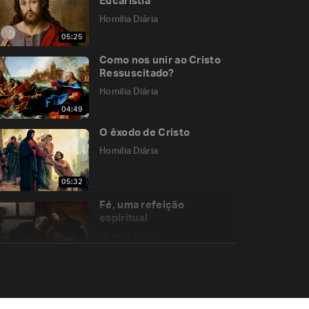
Eucaristia
Homilia Diária
05:25
Como nos unir ao Cristo
Ressuscitado?
Homilia Diária
04:49
O êxodo de Cristo
Homilia Diária
05:32
Fé, uma refeição
espiritual
Homilia Diária
05:38
Memória de São Bernardo
de Claraval