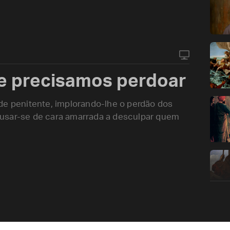
e precisamos perdoar
de penitente, implorando-lhe o perdão dos
usar-se de cara amarrada a desculpar quem