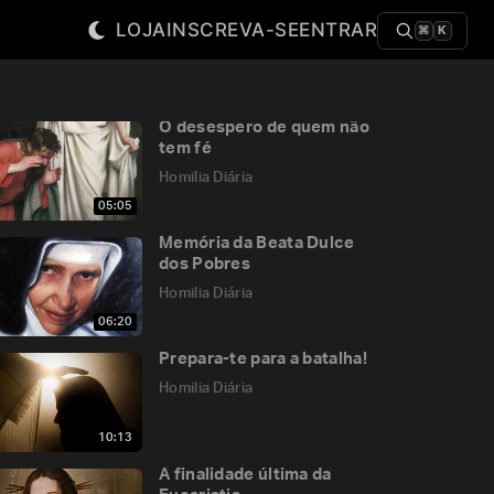
LOJA
INSCREVA-SE
ENTRAR
⌘
K
O desespero de quem não
tem fé
Homilia Diária
05:05
Memória da Beata Dulce
dos Pobres
Homilia Diária
06:20
Prepara-te para a batalha!
Homilia Diária
10:13
A finalidade última da