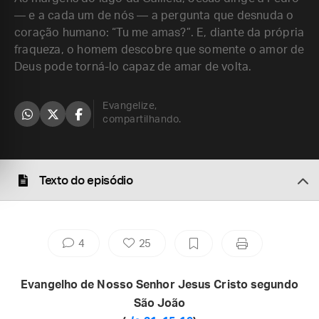
— e a cada um de nós — a pergunta que desnuda o
coração humano: “Tu me amas?”. E, diante da própria
fraqueza, o homem descobre que somente o amor de
Deus pode torná-lo capaz de amar de volta.
Evangelize,
compartilhando.
Texto do episódio
4
25
Evangelho de Nosso Senhor Jesus Cristo segundo
São João