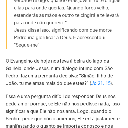
verdade te digo: quando eras jovem, tu te cingias
e ias para onde querias. Quando fores velho,
estenderás as mãos e outro te cingirá e te levará
para onde não queres ir”.
Jesus disse isso, significando com que morte
Pedro iria glorificar a Deus. E acrescentou:
“Segue-me”.
O Evangelho de hoje nos leva à beira do lago da
Galileia, onde Jesus, num diálogo íntimo com São
Pedro, faz uma pergunta decisiva: “Simão, filho de
João, tu me amas mais do que estes?” (
Jo
21, 15
).
Essa é uma pergunta difícil de responder. Deus nos
pede amor porque, se Ele não nos pedisse nada, isso
significaria que Ele não nos ama. Logo, quando o
Senhor pede que nós o amemos, Ele está justamente
manifestando o quanto se importa conosco e nos