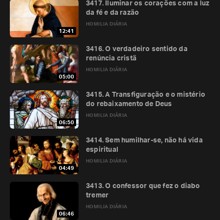
3417. Iluminar os corações com a luz
da fé e da razão
HOMILIA DIÁRIA
12:41
3416. O verdadeiro sentido da
renúncia cristã
HOMILIA DIÁRIA
05:00
3415. A Transfiguração e o mistério
do rebaixamento de Deus
HOMILIA DIÁRIA
06:50
3414. Sem humilhar-se, não há vida
espiritual
HOMILIA DIÁRIA
04:49
3413. O confessor que fez o diabo
tremer
HOMILIA DIÁRIA
06:46