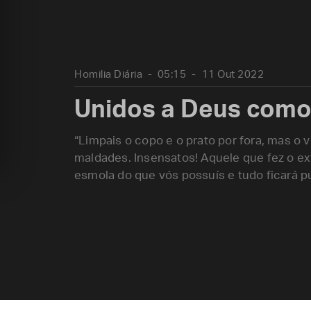
Homilia Diária
05:15
11 Out 2022
Unidos a Deus como
“Limpais o copo e o prato por fora, mas o 
maldades. Insensatos! Aquele que fez o ext
esmola do que vós possuís e tudo ficará pu