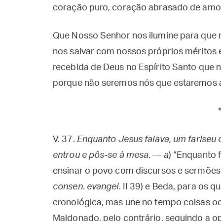
coração puro, coração abrasado de amor 
Que Nosso Senhor nos ilumine para que
nos salvar com nossos próprios méritos 
recebida de Deus no Espírito Santo que n
porque não seremos nós que estaremos a
V. 37.
Enquanto Jesus falava, um fariseu 
entrou e pôs-se à mesa
. —
a
) “Enquanto f
ensinar o povo com discursos e sermões.
consen
.
evangel
. II 39) e Beda, para os
cronológica, mas une no tempo coisas o
Maldonado, pelo contrário, seguindo a op