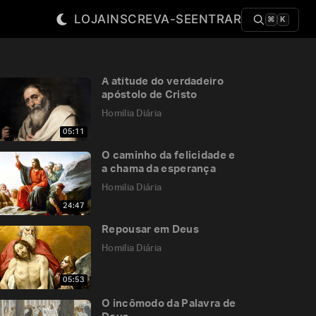
LOJA
INSCREVA-SE
ENTRAR
⌘
K
A atitude do verdadeiro
apóstolo de Cristo
Homilia Diária
05:11
O caminho da felicidade e
a chama da esperança
Homilia Diária
24:47
Repousar em Deus
Homilia Diária
05:53
O incômodo da Palavra de