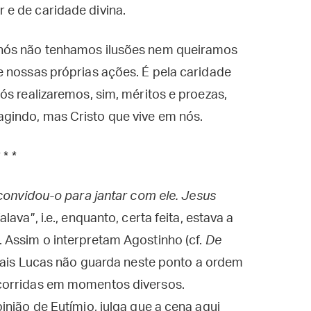
e de caridade divina.
 nós não tenhamos ilusões nem queiramos
e nossas próprias ações. É pela caridade
ós realizaremos, sim, méritos e proezas,
gindo, mas Cristo que vive em nós.
* * *
convidou-o para jantar com ele. Jesus
alava”, i.e., enquanto, certa feita, estava a
 Assim o interpretam Agostinho (cf.
De
 quais Lucas não guarda neste ponto a ordem
corridas em momentos diversos.
inião de Eutímio, julga que a cena aqui