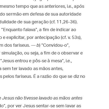
esmo tempo que as anteriores, i.e., após
, do sermão em defesa de sua autoridade
redulidade de sua geração (cf. 11,26-36).
: “Enquanto falava”, a fim de indicar ao
e explicitar, por antecipação (cf. v. 53s),
um dos fariseus. —
b
) “Convidou-o”,
simulação, ou seja, a fim de o observar e
 “Jesus entrou e pôs-se à mesa”, i.e.,
 sem ter lavado as mãos antes,
pelos fariseus. É a razão do que se diz no
e Jesus não tivesse lavado as mãos antes
do”, por ver Jesus sentar-se sem lavar as