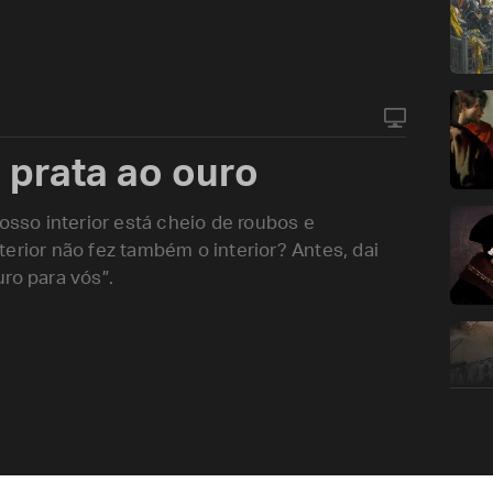
 prata ao ouro
vosso interior está cheio de roubos e
erior não fez também o interior? Antes, dai
ro para vós”.