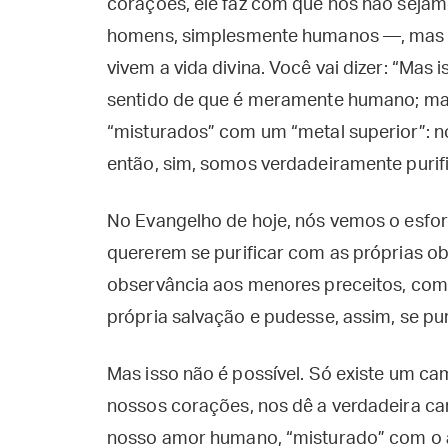
corações, ele faz com que nós não se
homens, simplesmente humanos —, mas
vivem a vida divina. Você vai dizer: “Mas 
sentido de que é meramente humano; mas
“misturados” com um “metal superior”: n
então, sim, somos verdadeiramente purif
No Evangelho de hoje, nós vemos o esforç
quererem se purificar com as próprias ob
observância aos menores preceitos, co
própria salvação e pudesse, assim, se pu
Mas isso não é possível. Só existe um c
nossos corações, nos dê a verdadeira car
nosso amor humano, “misturado” com o a