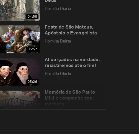
Deus
Homilia Diária
04:59
Festa de São Mateus,
Apóstolo e Evangelista
Homilia Diária
05:57
Alicerçados na verdade,
resistiremos até o fim!
Homilia Diária
05:26
Memória de São Paulo
Miki e companheiros
mártires
Homilia Diária
05:28
Por que Deus parece não
escutar nossa oração?