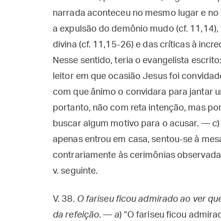
narrada aconteceu no mesmo lugar e no m
a expulsão do demônio mudo (cf. 11,14)
divina (cf. 11,15-26) e das críticas à inc
Nesse sentido, teria o evangelista escrito
leitor em que ocasião Jesus foi convidado 
com que ânimo o convidara para jantar 
portanto, não com reta intenção, mas por 
buscar algum motivo para o acusar. —
c
)
apenas entrou em casa, sentou-se à mesa
contrariamente às cerimônias observadas 
v. seguinte.
V. 38.
O fariseu ficou admirado ao ver qu
da refeição
. —
a
) “O fariseu ficou admira