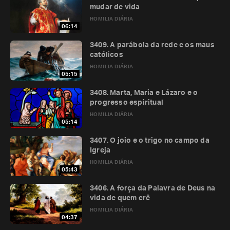
mudar de vida
HOMILIA DIÁRIA
06:14
3409. A parábola da rede e os maus
católicos
HOMILIA DIÁRIA
05:15
3408. Marta, Maria e Lázaro e o
progresso espiritual
HOMILIA DIÁRIA
05:14
3407. O joio e o trigo no campo da
Igreja
HOMILIA DIÁRIA
05:43
3406. A força da Palavra de Deus na
vida de quem crê
HOMILIA DIÁRIA
04:37