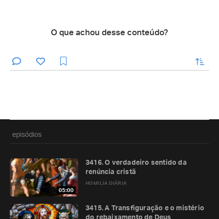
O que achou desse conteúdo?
enviar
episódios
3416. O verdadeiro sentido da
renúncia cristã
HOMILIA DIÁRIA
05:00
3415. A Transfiguração e o mistério
do rebaixamento de Deus