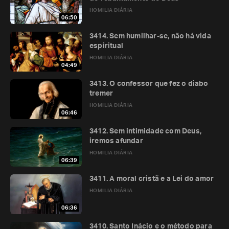
HOMILIA DIÁRIA
06:50
3414. Sem humilhar-se, não há vida
espiritual
HOMILIA DIÁRIA
04:49
3413. O confessor que fez o diabo
tremer
HOMILIA DIÁRIA
06:46
3412. Sem intimidade com Deus,
iremos afundar
HOMILIA DIÁRIA
06:39
3411. A moral cristã e a Lei do amor
HOMILIA DIÁRIA
06:36
3410. Santo Inácio e o método para