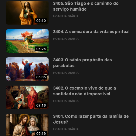
3405. São Tiago e o caminho do
serviço humilde
HOMILIA DIÁRIA
05:10
3404. A semeadura da vida espiritual
HOMILIA DIÁRIA
05:25
3403. O sábio propósito das
parábolas
HOMILIA DIÁRIA
05:05
3402. O exemplo vivo de que a
santidade não é impossível
HOMILIA DIÁRIA
07:16
3401. Como fazer parte da família de
Jesus?
HOMILIA DIÁRIA
05:19