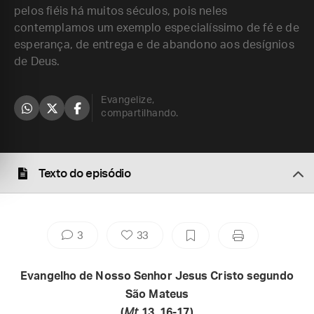
pelos fiéis há muitos séculos, pois neles
contemplamos um exemplo especialíssimo de fé e de
esperança, de entrega e de abandono aos desígnios
de Deus.
Evangelize,
compartilhando.
Texto do episódio
3
33
Evangelho de Nosso Senhor Jesus Cristo segundo
São Mateus
(
Mt
13, 16-17)