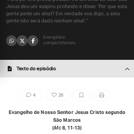
Jesus deu um suspiro profundo e disse: ‘Por que esta
gente pede um sinal? Em verdade vos digo, a esta
gente não será dado nenhum sinal’.”
Evangelize,
compartilhando.
Texto do episódio
4
26
Evangelho de Nosso Senhor Jesus Cristo segundo
São Marcos
(
Mc
8, 11-13)