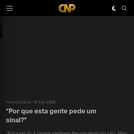
Homilia Diária
16 Fev 2026
“Por que esta gente pede um
sinal?”
“Para pô-lo à prova, pediam-lhe um sinal do céu. Mas