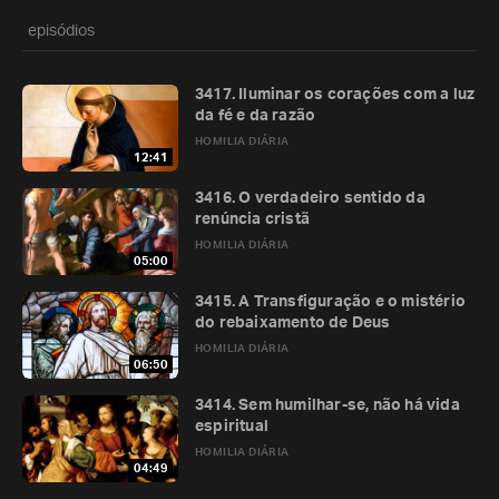
episódios
3417. Iluminar os corações com a luz
da fé e da razão
HOMILIA DIÁRIA
12:41
3416. O verdadeiro sentido da
renúncia cristã
HOMILIA DIÁRIA
05:00
3415. A Transfiguração e o mistério
do rebaixamento de Deus
HOMILIA DIÁRIA
06:50
3414. Sem humilhar-se, não há vida
espiritual
HOMILIA DIÁRIA
04:49