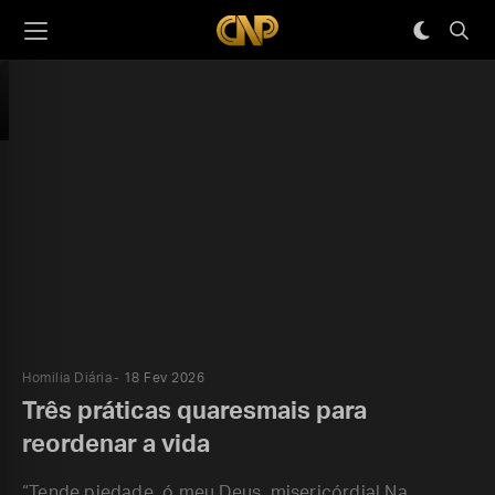
Homilia Diária
18 Fev 2026
Três práticas quaresmais para
reordenar a vida
“Tende piedade, ó meu Deus, misericórdia! Na