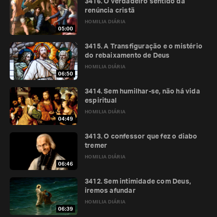
3416. O verdadeiro sentido da
renúncia cristã
HOMILIA DIÁRIA
05:00
3415. A Transfiguração e o mistério
do rebaixamento de Deus
HOMILIA DIÁRIA
06:50
3414. Sem humilhar-se, não há vida
espiritual
HOMILIA DIÁRIA
04:49
3413. O confessor que fez o diabo
tremer
HOMILIA DIÁRIA
06:46
3412. Sem intimidade com Deus,
iremos afundar
HOMILIA DIÁRIA
06:39