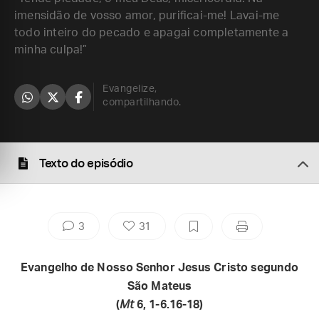
imensidão de vosso amor, purificai-me! Lavai-me
todo inteiro do pecado e apagai completamente a
minha culpa!”
Evangelize,
compartilhando.
Texto do episódio
3
31
Evangelho de Nosso Senhor Jesus Cristo segundo
São Mateus
(
Mt
6, 1-6.16-18)