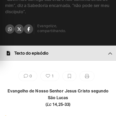
mim”, diz a Sabedoria encarnada, “não pode ser meu
discípulo”.
Evangelize,
compartilhando.
Texto do episódio
0
1
Evangelho de Nosso Senhor Jesus Cristo segundo
São Lucas
(
Lc
14,25-33)