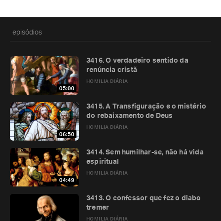
episódios
3416. O verdadeiro sentido da
renúncia cristã
HOMILIA DIÁRIA
05:00
3415. A Transfiguração e o mistério
do rebaixamento de Deus
HOMILIA DIÁRIA
06:50
3414. Sem humilhar-se, não há vida
espiritual
HOMILIA DIÁRIA
04:49
3413. O confessor que fez o diabo
tremer
HOMILIA DIÁRIA