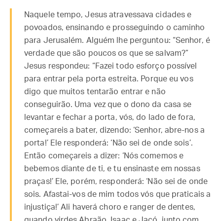
Naquele tempo, Jesus atravessava cidades e
povoados, ensinando e prosseguindo o caminho
para Jerusalém. Alguém lhe perguntou: “Senhor, é
verdade que são poucos os que se salvam?”
Jesus respondeu: “Fazei todo esforço possível
para entrar pela porta estreita. Porque eu vos
digo que muitos tentarão entrar e não
conseguirão. Uma vez que o dono da casa se
levantar e fechar a porta, vós, do lado de fora,
começareis a bater, dizendo: ‘Senhor, abre-nos a
porta!’ Ele responderá: ‘Não sei de onde sois’.
Então começareis a dizer: ‘Nós comemos e
bebemos diante de ti, e tu ensinaste em nossas
praças!’ Ele, porém, responderá: ‘Não sei de onde
sois. Afastai-vos de mim todos vós que praticais a
injustiça!’ Ali haverá choro e ranger de dentes,
quando virdes Abraão, Isaac e Jacó, junto com