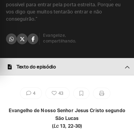
possível para entrar pela porta estreita. Porque eu
vos digo que muitos tentarão entrar e não
conseguirão.”
Evangelize,
compartilhando.
Texto do episódio
4
43
Evangelho de Nosso Senhor Jesus Cristo segundo
São Lucas
(
Lc
13, 22-30)