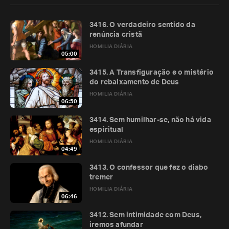
3416. O verdadeiro sentido da
renúncia cristã
HOMILIA DIÁRIA
05:00
3415. A Transfiguração e o mistério
do rebaixamento de Deus
HOMILIA DIÁRIA
06:50
3414. Sem humilhar-se, não há vida
espiritual
HOMILIA DIÁRIA
04:49
3413. O confessor que fez o diabo
tremer
HOMILIA DIÁRIA
06:46
3412. Sem intimidade com Deus,
iremos afundar