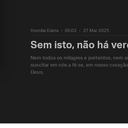
Homilia Diária
05:02
27 Mar 2025
Sem isto, não há ver
Nem todos os milagres e portentos, nem a
suscitar em nós a fé se, em nosso coração
Deus.