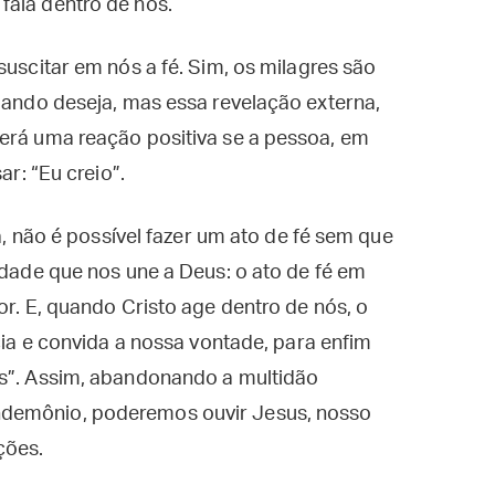
fala dentro de nós.
suscitar em nós a fé. Sim, os milagres são
quando deseja, mas essa revelação externa,
terá uma reação positiva se a pessoa, em
ar: “Eu creio”.
ja, não é possível fazer um ato de fé sem que
idade que nos une a Deus: o ato de fé em
or. E, quando Cristo age dentro de nós, o
ncia e convida a nossa vontade, para enfim
us”. Assim, abandonando a multidão
ndemônio, poderemos ouvir Jesus, nosso
ções.