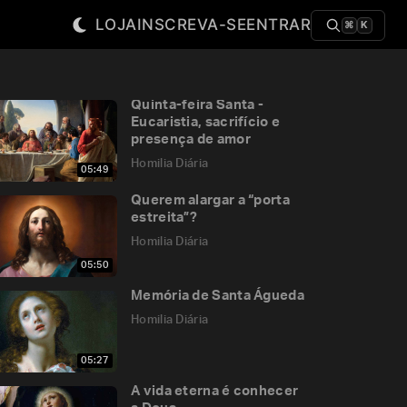
LOJA
INSCREVA-SE
ENTRAR
⌘
K
Quinta-feira Santa -
Eucaristia, sacrifício e
presença de amor
Homilia Diária
05:49
Querem alargar a “porta
estreita”?
Homilia Diária
05:50
Memória de Santa Águeda
Homilia Diária
05:27
A vida eterna é conhecer