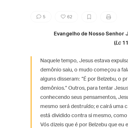
5
62
Evangelho de Nosso Senhor J
(
Lc
11
Naquele tempo, Jesus estava expul
demônio saiu, o mudo começou a fala
alguns disseram: “É por Belzebu, o p
demônios.” Outros, para tentar Jesus
conhecendo seus pensamentos, Jesus 
mesmo será destruído; e cairá uma ca
está dividido contra si mesmo, como 
Vós dizeis que é por Belzebu que eu 