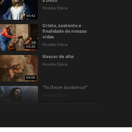
a Deus
Homilia Diária
05:42
Cristo, sustento e
finalidade de nossas
vidas
Homilia Diária
04:20
Nascer de alto
Homilia Diária
04:56
“Te Deum laudamus!”
Homilia Diária
04:50
“Um fantasma não tem
carne nem ossos”