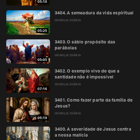
05:10
3404. A semeadura da vida espiritual
HOMILIA DIÁRIA
05:25
3403. O sábio propósito das
parábolas
HOMILIA DIÁRIA
05:05
3402. O exemplo vivo de que a
santidade não é impossível
HOMILIA DIÁRIA
07:16
3401. Como fazer parte da família de
Jesus?
HOMILIA DIÁRIA
05:19
3400. A severidade de Jesus contra
a nossa malícia