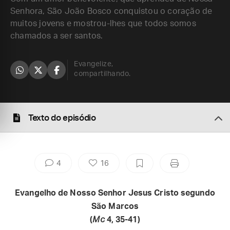
Senhora, São João Bosco conquistou o coração de
muitos jovens e mostrou-lhes que todos somos
chamados a ser santos.
Evangelize,
compartilhando.
Texto do episódio
4
16
Evangelho de Nosso Senhor Jesus Cristo segundo
São Marcos
(
Mc
4, 35-41)