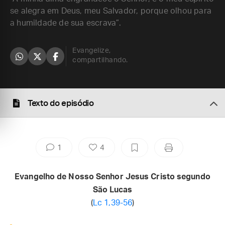
se alegra em Deus, meu Salvador, porque olhou para
a humildade de sua escrava”.
Evangelize,
compartilhando.
Texto do episódio
1
4
Evangelho de Nosso Senhor Jesus Cristo segundo
São Lucas
(
Lc 1,39-56
)