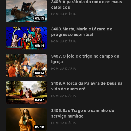
3409. A parábola da rede e os maus
católicos
HOMILIA DIÁRIA
05:15
3408. Marta, Maria e Lázaro e o
progresso espiritual
HOMILIA DIÁRIA
05:14
3407. O joio e o trigo no campo da
Igreja
HOMILIA DIÁRIA
05:43
3406. A força da Palavra de Deus na
vida de quem crê
HOMILIA DIÁRIA
04:37
3405. São Tiago e o caminho do
serviço humilde
HOMILIA DIÁRIA
05:10