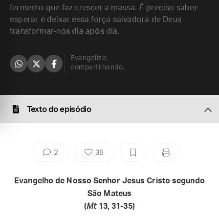
fermento que faz crescer a massa. É preciso saber
esperar e deixar essa força salvadora de Deus
transformar-nos dia após dia.
Evangelize,
compartilhando.
Texto do episódio
2
36
Evangelho de Nosso Senhor Jesus Cristo segundo
São Mateus
(
Mt
13, 31-35)