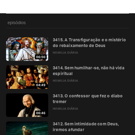
episódios
3415. A Transfiguração e o mistério
do rebaixamento de Deus
HOMILIA DIÁRIA
06:50
3414. Sem humilhar-se, não há vida
espiritual
HOMILIA DIÁRIA
04:49
3413. O confessor que fez o diabo
tremer
HOMILIA DIÁRIA
06:46
3412. Sem intimidade com Deus,
iremos afundar