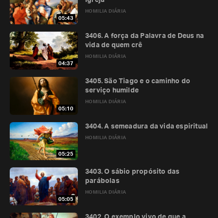
Igreja
HOMILIA DIÁRIA
05:43
3406. A força da Palavra de Deus na
vida de quem crê
HOMILIA DIÁRIA
04:37
3405. São Tiago e o caminho do
serviço humilde
HOMILIA DIÁRIA
05:10
3404. A semeadura da vida espiritual
HOMILIA DIÁRIA
05:25
3403. O sábio propósito das
parábolas
HOMILIA DIÁRIA
05:05
3402. O exemplo vivo de que a