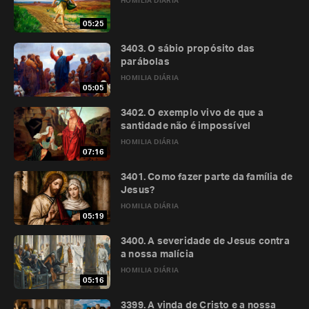
HOMILIA DIÁRIA
05:25
3403. O sábio propósito das
parábolas
HOMILIA DIÁRIA
05:05
3402. O exemplo vivo de que a
santidade não é impossível
HOMILIA DIÁRIA
07:16
3401. Como fazer parte da família de
Jesus?
HOMILIA DIÁRIA
05:19
3400. A severidade de Jesus contra
a nossa malícia
HOMILIA DIÁRIA
05:16
3399. A vinda de Cristo e a nossa