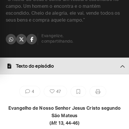
campo. Um homem o encontra e o mantém
escondido. Cheio de alegria, ele vai, vende todos os
seus bens e compra aquele campo.”
Evangelize,
compartilhando.
Texto do episódio
4
47
Evangelho de Nosso Senhor Jesus Cristo segundo
São Mateus
(
Mt
13, 44-46)