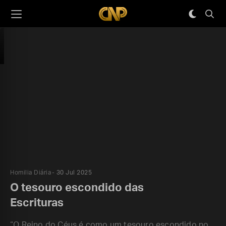
Homilia Diária
30 Jul 2025
O tesouro escondido das
Escrituras
“O Reino do Céus é como um tesouro escondido no