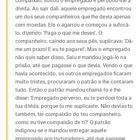
compaixão, soltou o empregado e perdoou-lhe a
dívida. Ao sair dali, aquele empregado encontrou
um dos seus companheiros que lhe devia apenas
cem moedas. Ele o agarrou e começou a sufocá-
lo, dizendo: 'Paga o que me deves'. O
companheiro, caindo aos seus pés, suplicava: 'Dá-
me um prazo! E eu te pagarei'. Mas o empregado
não quis saber disso. Saiu e mandou jogá-lo na
prisão, até que pagasse o que devia. Vendo o que
havia acontecido, os outros empregados ficaram
muito tristes, procuraram o patrão e lhe contaram
tudo. Então o patrão mandou chamá-lo e lhe
disse: 'Empregado perverso, eu te perdoei toda a
tua dívida, porque tu me suplicaste. Não devias tu
também, ter compaixão do teu companheiro,
como eu tive compaixão de ti?' O patrão
indignou-se e mandou entregar aquele
empregado aos torturadores, até que pagasse