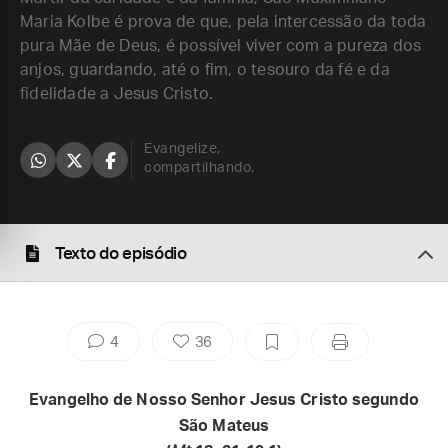
Maria Kolbe é prova de que, pela intercessão da toda
pura Mãe de Deus, é possível viver com a pureza dos
anjos, guardando, até o fim, o tesouro da fé e da
fidelidade a Jesus Cristo.
Evangelize,
compartilhando.
Texto do episódio
4
36
Evangelho de Nosso Senhor Jesus Cristo segundo
São Mateus