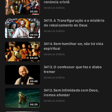
renúncia cristã
HOMILIA DIÁRIA
05:00
3415. A Transfiguração e o mistério
do rebaixamento de Deus
HOMILIA DIÁRIA
06:50
3414. Sem humilhar-se, não há vida
espiritual
HOMILIA DIÁRIA
04:49
3413. O confessor que fez o diabo
tremer
HOMILIA DIÁRIA
06:46
3412. Sem intimidade com Deus,
iremos afundar
HOMILIA DIÁRIA
06:39