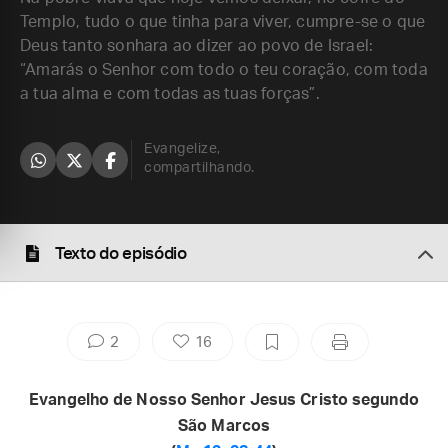
Templo, tudo o que tinha para viver, cumpre-se o que
Deus tanto sonhara ao dizer ao povo de Israel:
“Amarás o Senhor com todo o teu coração, com toda
a tua alma e com todas as tuas forças”.
Evangelize,
compartilhando.
Texto do episódio
2
16
Evangelho de Nosso Senhor Jesus Cristo segundo
São Marcos