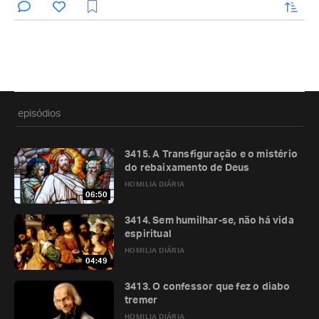
enviar
episódios
3415. A Transfiguração e o mistério
do rebaixamento de Deus
HOMILIA DIÁRIA
06:50
3414. Sem humilhar-se, não há vida
espiritual
HOMILIA DIÁRIA
04:49
3413. O confessor que fez o diabo
tremer
HOMILIA DIÁRIA