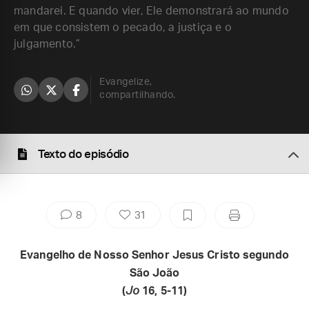
mandarei. E quando vier, Ele demonstrará ao mundo
em que consistem o pecado, a justiça e o
julgamento.”
Evangelize,
compartilhando.
Texto do episódio
8
31
Evangelho de Nosso Senhor Jesus Cristo segundo
São João
(
Jo
16, 5-11)