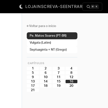
LOJA
INSCREVA-SE
ENTRAR
⌘
K
Voltar para o início
Pe. Matos Soares (PT-BR)
Vulgata (Latim)
Septuaginta + NT (Grego)
CAPÍTULOS
1
2
3
4
5
6
7
8
9
10
11
12
13
14
15
16
17
18
19
20
21