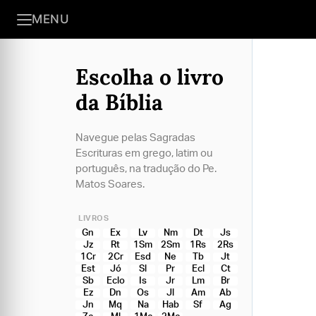
MENU
Escolha o livro
da Bíblia
Navegue pelas Sagradas
Escrituras em grego, latim ou
português, na tradução do Pe.
Matos Soares.
LIVROS
Gn
Ex
Lv
Nm
Dt
Js
Jz
Rt
1Sm
2Sm
1Rs
2Rs
1Cr
2Cr
Esd
Ne
Tb
Jt
Est
Jó
Sl
Pr
Ecl
Ct
Sb
Eclo
Is
Jr
Lm
Br
Ez
Dn
Os
Jl
Am
Ab
Jn
Mq
Na
Hab
Sf
Ag