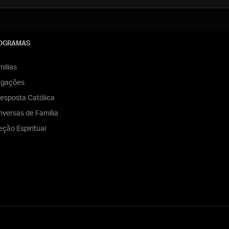
OGRAMAS
ilias
egações
esposta Católica
versas de Família
eção Espiritual