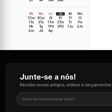
Zc
Ml
1Mc
2Mc
Mt
Mc
Lc
Jo
At
Rm
1Cor
2Cor
Gl
Ef
Fl
Cl
1Ts
2Ts
1Tm
2Tm
Tt
Fm
Hb
Tg
1Pd
2Pd
1Jo
2Jo
3Jo
Jd
Ap
Junte-se a nós!
Receba novos artigos, vídeos e lançamentos
Nome completo