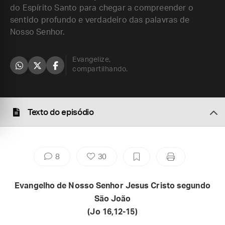
do Espírito Santo para chegar a compreender o
sentido profundo e verdadeiro das palavras de
Nosso Senhor.
Evangelize,
compartilhando.
Texto do episódio
8
30
Evangelho de Nosso Senhor Jesus Cristo segundo
São João
(Jo
16,12-15)