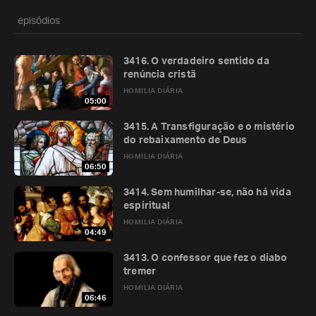
episódios
3416. O verdadeiro sentido da
renúncia cristã
HOMILIA DIÁRIA
05:00
3415. A Transfiguração e o mistério
do rebaixamento de Deus
HOMILIA DIÁRIA
06:50
3414. Sem humilhar-se, não há vida
espiritual
HOMILIA DIÁRIA
04:49
3413. O confessor que fez o diabo
tremer
HOMILIA DIÁRIA
06:46