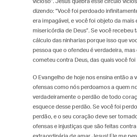
vicioso”. Jesus quebra esse círculo vici
dizendo: “Você foi perdoado infinitament
era impagável, e você foi objeto da mais e
misericórdia de Deus”. Se você recebeu t
cálculo das ninharias porque isso que voc
pessoa que o ofendeu é verdadeira, mas
cometeu contra Deus, das quais você foi
O Evangelho de hoje nos ensina então a v
ofensas como nós perdoamos a quem nos 
verdadeiramente o perdão de todo coraç
esquece desse perdão. Se você foi perdo
perdão, e o seu coração deve ser tomado 
ofensas e injustiças que são feitas contr
extraordinária de amar Jesus! Ele me pe