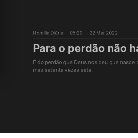
Homilia Diária
05:20
22 Mar 2022
Para o perdão não há
É do perdão que Deus nos deu que nasce o
mas setenta vezes sete.