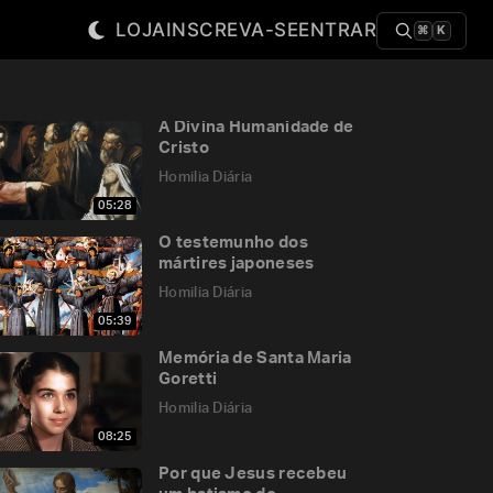
LOJA
INSCREVA-SE
ENTRAR
⌘
K
A Divina Humanidade de
Cristo
Homilia Diária
05:28
O testemunho dos
mártires japoneses
Homilia Diária
05:39
Memória de Santa Maria
Goretti
Homilia Diária
08:25
Por que Jesus recebeu