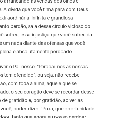
oso arrancando as vendas dos olhos e
e. A dívida que você tinha para com Deus
xtraordinária, infinita e grandiosa
anto perdão, saia desse círculo vicioso do
ê sofreu, essa injustiça que você sofreu da
 é um nada diante das ofensas que você
 plena e absolutamente perdoado.
iver o Pai-nosso: “Perdoai-nos as nossas
tem ofendido”, ou seja, não recebe
ão, com toda a alma, aquele que se
ado, o seu coração deve se recordar desse
de gratidão e, por gratidão, ao ver as
a você, poder dizer: “Puxa, que oportunidade
rdoou tanto que agora eu posso perdoar