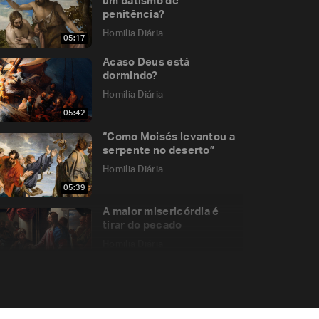
um batismo de
penitência?
Homilia Diária
05:17
Acaso Deus está
dormindo?
Homilia Diária
05:42
“Como Moisés levantou a
serpente no deserto”
Homilia Diária
05:39
A maior misericórdia é
tirar do pecado
Homilia Diária
05:41
Ungidos com o Espírito do
Senhor