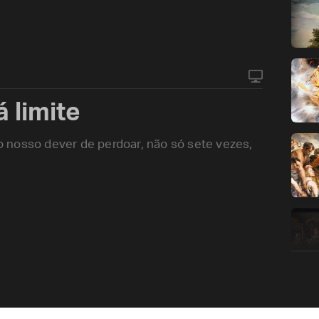
 limite
 nosso dever de perdoar, não só sete vezes,