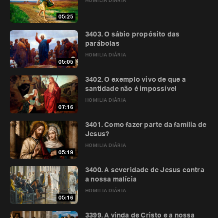
HOMILIA DIÁRIA
05:25
3403. O sábio propósito das
parábolas
HOMILIA DIÁRIA
05:05
3402. O exemplo vivo de que a
santidade não é impossível
HOMILIA DIÁRIA
07:16
3401. Como fazer parte da família de
Jesus?
HOMILIA DIÁRIA
05:19
3400. A severidade de Jesus contra
a nossa malícia
HOMILIA DIÁRIA
05:16
3399. A vinda de Cristo e a nossa